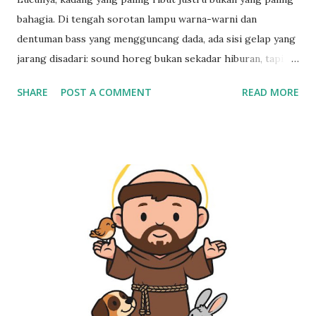
bahagia. Di tengah sorotan lampu warna-warni dan
dentuman bass yang mengguncang dada, ada sisi gelap yang
jarang disadari: sound horeg bukan sekadar hiburan, tapi
refleksi sosial dan psikologis dari masyarakat yang sedang
SHARE
POST A COMMENT
READ MORE
lelah. Suara Bising, Jiwa yang Sunyi: Mengapa Sound Horeg
Begitu Diminati? Dulu, siapa sangka bahwa tren musik keras
ini lahir dari kampung-kampung Jawa Timur, lalu menular
ke Jogja, Jakarta, hingga Jabodetabek. Dari Malang yang
awalnya cuma punya ribuan pengusaha sound system,
sekarang fenomenanya menjalar seperti api — menembus
sekat kota, menembus kritik, bahkan fatwa. Bisnis Sound
Horeg Tumbuh Gila-Gilaan Bayangkan saja — di Malang dan
sekitarnya, ada lebih dari 13.000 pengusaha sound system,
dan 500 di antaranya bisa membuat karnaval besar tiap
bulan. Dalam satu bulan, mereka bisa dapat 20 orderan,
dengan tarif 20 sampai 50 juta rupiah per event. Jadi kalau