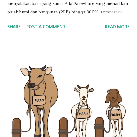
menyalakan bara yang sama. Ada Pare-Pare yang menaikkan
pajak bumi dan bangunan (PBB) hingga 800%, sementara di
Cirebon bahkan tembus 1000%. Tak berhenti di situ, lebih
SHARE
POST A COMMENT
READ MORE
dari 104 daerah di Indonesia disebut melakukan langkah
serupa. Sebuah gelombang yang tampak lokal, tapi terasa
sangat serempak untuk disebut kebetulan. Kenaikan Pajak
Bumi dan Bangunan 2025: Fenomena Serempak di 100+
Daerah Pemerintah pusat menegaskan bahwa keputusan
menaikkan PBB adalah hak otonomi daerah. Namun,
Benarkah semua ini murni keputusan daerah? Kalau pola
kenaikannya mirip, waktunya berdekatan, dan alasannya
seragam, sulit rasanya menolak kemungkinan bahwa ada
dorongan sistemik dari pusat. Efisiensi Anggaran ala
Pemerintah: Baik di Kertas, Menyesakkan di Lapangan
Benang merahnya menuju satu istilah yang terdengar manis
di telinga birokrat — efisiensi anggaran nasional. Presiden