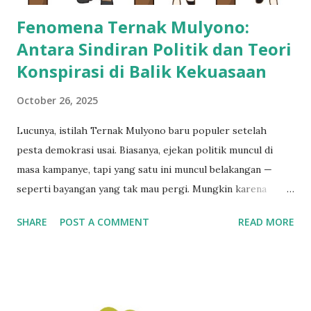
disebut melakukan pem...
Fenomena Ternak Mulyono:
Antara Sindiran Politik dan Teori
Konspirasi di Balik Kekuasaan
October 26, 2025
Lucunya, istilah Ternak Mulyono baru populer setelah
pesta demokrasi usai. Biasanya, ejekan politik muncul di
masa kampanye, tapi yang satu ini muncul belakangan —
seperti bayangan yang tak mau pergi. Mungkin karena
memang ada aroma misteri yang sulit dijelaskan antara
SHARE
POST A COMMENT
READ MORE
kekuasaan, pengaruh, dan permainan opini publik. Namun
sebelum bicara jauh, mari balik ke pertanyaan yang lebih
filosofis: apakah Ternak Mulyono benar-benar ada atau
hanya sekadar simbol yang diciptakan untuk memecah fokus
masyarakat dari isu besar lain seperti korupsi, migas, atau