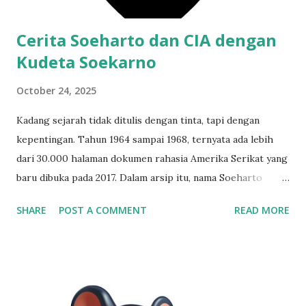
populasi” lewat banjir besar — sebuah simbol dari...
Cerita Soeharto dan CIA dengan
Kudeta Soekarno
October 24, 2025
Kadang sejarah tidak ditulis dengan tinta, tapi dengan
kepentingan. Tahun 1964 sampai 1968, ternyata ada lebih
dari 30.000 halaman dokumen rahasia Amerika Serikat yang
baru dibuka pada 2017. Dalam arsip itu, nama Soeharto
muncul hampir 40 kali—semuanya berkaitan dengan
SHARE
POST A COMMENT
READ MORE
peristiwa penggulingan Bung Karno dan penghapusan PKI.
Dari sanalah muncul narasi bahwa kudeta yang mengubah
arah Indonesia itu bukan sekadar konflik internal, tapi juga
hasil kolaborasi dua kepentingan besar: Soeharto yang
ingin berkuasa, dan Amerika yang ingin menumpas