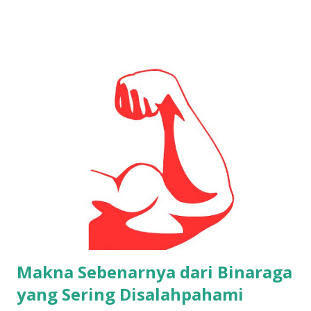
kebijakan ini membuka jalan bagi fenomena naiknya CEO
keturunan India di perusahaan raksasa Amerika seperti
Google, Microsoft, hingga IBM. Tahun 2021, jumlahnya
masih sekitar 10 orang di daftar Fortune 500. Dua tahun
kemudian, melonjak jadi 16. Media sosial pun riuh
membicarakan kehebatan orang India dalam dunia teknologi
dan manajemen global. Tapi, apakah benar itu murni karena
keunggulan kompetensi mereka? Sisi Tersembunyi: Bukan
Hebatnya Genetik, Tapi Pintarnya Momentum Orang India
memang dikenal memiliki diaspora besar dan berani
“merantau dulu, sukses belakangan.” Namun menurut
analisis sosial yang menarik, kesuksesan ini bukan murni
karena kemampu...
Makna Sebenarnya dari Binaraga
yang Sering Disalahpahami