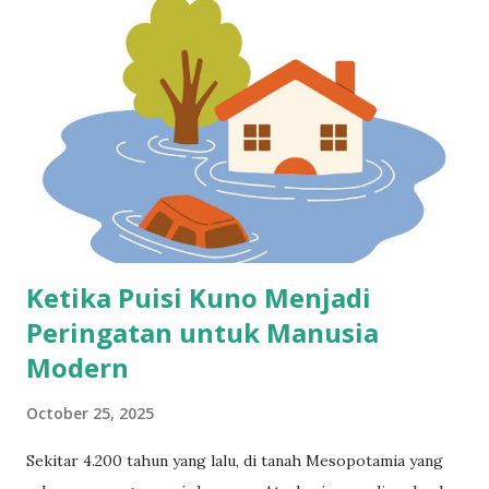
pemilu yang tak pernah sepi drama? Asal-usul dan Makna di
Balik Istilah Ternak Mulyono Istilah ini lahir bukan dari
ruang kosong. Ia muncul sebagai sindiran kepada pihak-
pihak yang dianggap terlalu setia kepada Presiden Jokowi.
Para penentang menyebutnya dengan nada menghujat,
seolah mereka hanyalah pengikut tanpa arah. Padahal, jika
ditelisik, maknanya lebih kompleks daripada sekadar olok-
olok politik. Ternak Mulyono kerap disematkan pada men...
Ketika Puisi Kuno Menjadi
Peringatan untuk Manusia
Modern
October 25, 2025
Sekitar 4.200 tahun yang lalu, di tanah Mesopotamia yang