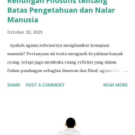
Renungan Filosofis tentang
Batas Pengetahuan dan Nalar
Manusia
October 20, 2025
Apakah agama sebenarnya menghambat kemajuan
manusia? Pertanyaan ini tentu mengusik keyakinan banyak
orang, tetapi juga membuka ruang refleksi yang dalam.
Dalam pandangan sebagian ilmuwan dan filsuf, agama bukan
hanya sistem kepercayaan, melainkan juga mekanisme sosial
SHARE
POST A COMMENT
READ MORE
yang “meredam” ambisi manusia agar tidak melampaui batas
alam. Bayangkan, jika manusia tidak pernah berhenti
menciptakan teknologi, menantang hukum alam, bahkan
bereksperimen dengan genetik tanpa batas, apa yang
tersisa dari keseimbangan bumi? Maka, bisa jadi agama
memang diciptakan sebagai penyeimbang — sebuah rem