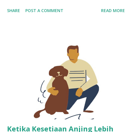
kuota haji dan dugaan korupsi dana haji di Kementerian
SHARE
POST A COMMENT
READ MORE
Agama bukan sekadar kisah ironis — ini tragedi moral dalam
wajah religiusitas bangsa. Yang lebih getir, praktik ini
dijalankan oleh mereka yang mengaku “ulama”, “kiai”, dan
“penjaga moral umat.” Mereka berbicara tentang surga dan
dosa, tapi tangan mereka mencelup ke dalam uang umat
yang suci. Moralitas Minus, Tapi Gelar Ustaz Melekat Kuat
Entah sejak kapan kealiman diukur dari panjangnya sorban
atau viralnya ceramah. Di banyak tempat, kelompok yang
paling keras bicara soal dosa justru paling aktif
menciptakannya. Mereka mengatasnamakan agama untuk
melabeli orang lain sesat, sementara diri sendiri tenggelam
dalam kemewahan hasil korupsi dan suap. Lebih parahnya
lagi, mereka berlindung di balik nama lembaga keagamaa...
Ketika Kesetiaan Anjing Lebih