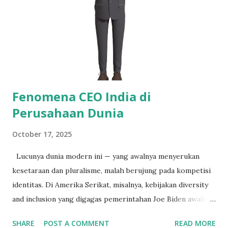
sebagian besar masyarakat memotong tabungan hanya
untuk bertahan hidup, muncul kabar bahwa tunjangan DPR
dinaikkan. Ada yang bersorak, bahkan berjoget di ruang
sidang. Rakyat yang menonton hanya bisa menatap layar
dengan perasaan getir — seperti menyaksikan tragedi yang
dibungkus dalam tawa pa...
Fenomena CEO India di
Perusahaan Dunia
October 17, 2025
Lucunya dunia modern ini — yang awalnya menyerukan
kesetaraan dan pluralisme, malah berujung pada kompetisi
identitas. Di Amerika Serikat, misalnya, kebijakan diversity
and inclusion yang digagas pemerintahan Joe Biden awalnya
terdengar sangat mulia: membuka ruang bagi kelompok
SHARE
POST A COMMENT
READ MORE
minoritas untuk memimpin. Namun, siapa sangka, justru