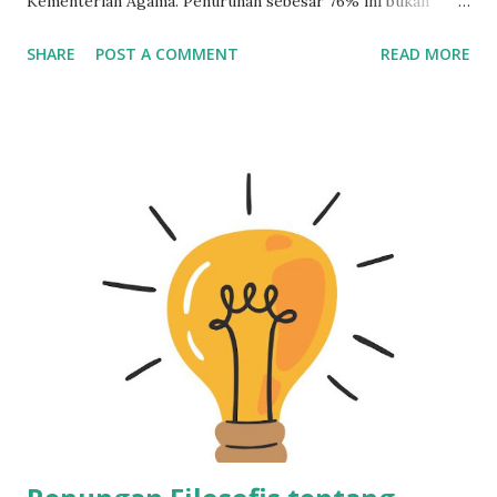
Kementerian Agama. Penurunan sebesar 76% ini bukan
sekadar statistik — ini alarm keras yang menandakan ada
SHARE
POST A COMMENT
READ MORE
yang salah dalam sistem pendidikan pesantren kita. Jika
tren ini terus berlanjut, bukan tidak mungkin dalam dua
dekade ke depan, pesantren akan tinggal nama tanpa santri.
Fanatisme Buta dan Resistensi terhadap Kritik Alih-alih
memperbaiki diri, sebagian pesantren justru menolak kritik
dan menganggapnya sebagai serangan pribadi. Ketika
seseorang mencoba memberi masukan, responnya sering
kali bukan diskusi, melainkan “Kamu siapa? Sudah punya
sanad belum?” Fenomena ini memperlihatkan betapa
kuatnya budaya otoritas guru sebagai pusat kebenaran, di
mana benar atau salah tidak ditentukan oleh isi argumen,
tapi oleh siapa yang mengatakannya. Akibatnya, ruang untuk
introspeksi tertutup rapat. Ketika Pendidikan Berhent...