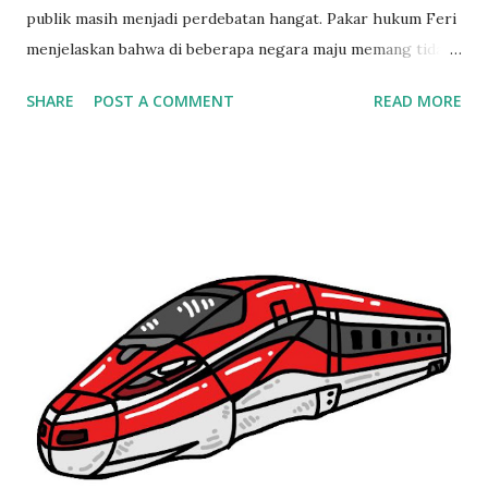
publik masih menjadi perdebatan hangat. Pakar hukum Feri
menjelaskan bahwa di beberapa negara maju memang tidak
ada larangan eksplisit bagi mantan terpidana korupsi untuk
SHARE
POST A COMMENT
READ MORE
ikut pemilu. Bedanya, masyarakat di negara tersebut sudah
memiliki kesadaran politik yang tinggi sehingga secara
otomatis menolak figur bermasalah. Namun, permasalahan
di Indonesia muncul karena politik uang dan rekayasa suara
masih kerap terjadi, membuat peluang mantan terpidana
untuk menang tetap terbuka. Menurut Feri, sistem hukum
seharusnya sudah mengantisipasi fenomena ini dengan
memberikan batasan yang jelas agar keadilan tidak hanya
menjadi jargon. Pelajaran dari Putusan Mahkamah
Konstitusi dan KPU Feri menyinggung perbedaan cara
interpretasi lembaga negara dalam menetapkan batas waktu
bagi mantan koruptor untuk maju di pemilu. Mahkamah
Konstitusi (MK) telah menetapkan pembatasan lima tah...