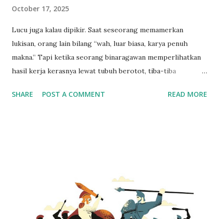
October 17, 2025
Lucu juga kalau dipikir. Saat seseorang memamerkan
lukisan, orang lain bilang “wah, luar biasa, karya penuh
makna.” Tapi ketika seorang binaragawan memperlihatkan
hasil kerja kerasnya lewat tubuh berotot, tiba-tiba
dianggap sombong, narsis, atau bahkan pamer. Padahal,
SHARE
POST A COMMENT
READ MORE
indikator prestasi seorang binaragawan memang harus
diekspresikan secara visual — sama seperti seniman yang
mengekspresikan karyanya lewat kanvas. Binaraga itu bukan
tentang pamer. Itu adalah bentuk ekshibisi, cara untuk
memperlihatkan hasil latihan, kedisiplinan, dan kontrol diri.
Sama seperti pelari yang diukur dari stopwatch, atau atlet
angkat besi yang diukur dari berat beban, binaragawan
diukur dari proporsi, simetri, dan estetika tubuh. Tinggi
Badan Tak Menentukan, Simetri yang Jadi Kunci Banyak