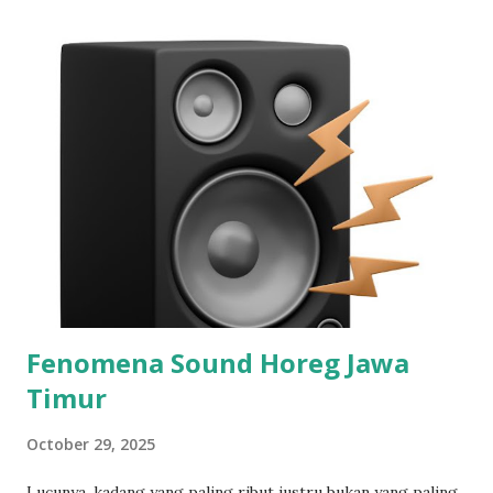
rasa dikhianati. Sebab mereka yang dulu dijanjikan
pengurangan pajak justru dicekik dengan kenaikan pajak
250%. Dan yang paling menyakitkan bukan uangnya, tapi
sikap arogan pejabat yang menantang rakyatnya sendiri:
Yang demo 5.000 orang? 50.000 pun saya tidak gentar.
Rakyat yang Marah, Negara yang Goyah: Tanda-Tanda Krisis
Kepemimpinan di Daerah Kemarahan massal di Pati tidak
muncul dari ruang kosong. Ia adalah letupan dari
penumpukan frustrasi sosial dan politik. Rakyat merasa
ditipu oleh orang yang dulu mereka bantu naik. Seseorang
yang dulunya...
Fenomena Sound Horeg Jawa
Timur
October 29, 2025
Lucunya, kadang yang paling ribut justru bukan yang paling