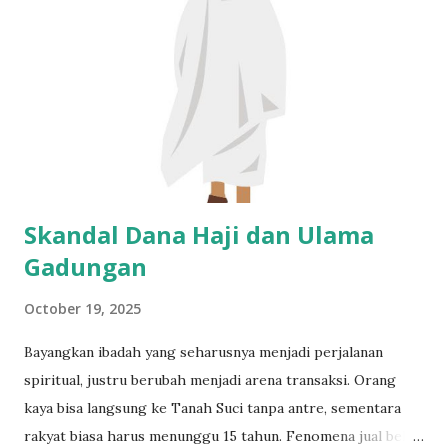
peradaban agar manusia tidak menjadi “Tuhan kecil” di bumi.
Dari Yunani Hingga Persia yang Tumbang Karena Dogma
Sejarah mencatat peradaban Yunani kuno pernah berdiri
megah dengan filsafat rasionalnya. Di masa Socrates dan
Aristoteles, manusia diajak berpikir, mempertanyakan, dan
menguji segala sesuatu lewat logika. Tapi ketika
kepercayaan religius mulai menguasai, peradaban itu justru
mengalami kemunduran...
Skandal Dana Haji dan Ulama
Gadungan
October 19, 2025
Bayangkan ibadah yang seharusnya menjadi perjalanan
spiritual, justru berubah menjadi arena transaksi. Orang
kaya bisa langsung ke Tanah Suci tanpa antre, sementara
rakyat biasa harus menunggu 15 tahun. Fenomena jual beli