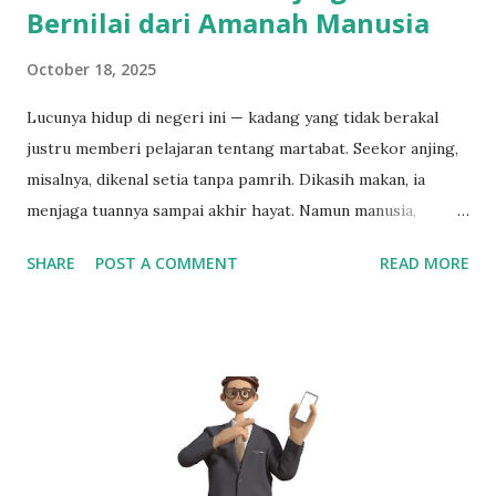
Bernilai dari Amanah Manusia
October 18, 2025
Lucunya hidup di negeri ini — kadang yang tidak berakal
justru memberi pelajaran tentang martabat. Seekor anjing,
misalnya, dikenal setia tanpa pamrih. Dikasih makan, ia
menjaga tuannya sampai akhir hayat. Namun manusia,
terutama yang duduk di kursi empuk kekuasaan, sering
SHARE
POST A COMMENT
READ MORE
justru kehilangan naluri dasar bernama loyalitas.
Bandingkan dengan anggota DPR yang digaji dari keringat
rakyat, lengkap dengan tunjangan, fasilitas rumah dinas,
kendaraan, hingga pensiun. Semua itu berasal dari pajak
rakyat kecil yang makan saja harus menghitung setiap
rupiah. Tapi setelah mendapat semuanya, justru banyak
yang tega menari di atas penderitaan publik. Fenomena
Naiknya Tunjangan DPR dan Luka Kolektif Rakyat Saat