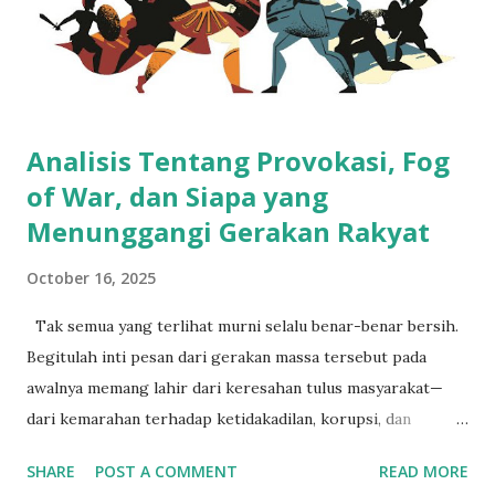
orang penasaran, kenapa sebagian besar binaragawan justru
memiliki postur tubuh tidak terlalu tinggi? Jawabannya
sederhana: simetri dan proporsionalitas lebih mudah
dicapai oleh mereka yang bertubuh lebih pendek.
Bayangkan j...
Analisis Tentang Provokasi, Fog
of War, dan Siapa yang
Menunggangi Gerakan Rakyat
October 16, 2025
Tak semua yang terlihat murni selalu benar-benar bersih.
Begitulah inti pesan dari gerakan massa tersebut pada
awalnya memang lahir dari keresahan tulus masyarakat—
dari kemarahan terhadap ketidakadilan, korupsi, dan
kebijakan yang menekan. Namun, di tengah semangat itu,
SHARE
POST A COMMENT
READ MORE
ada tangan-tangan tersembunyi yang menunggangi situasi