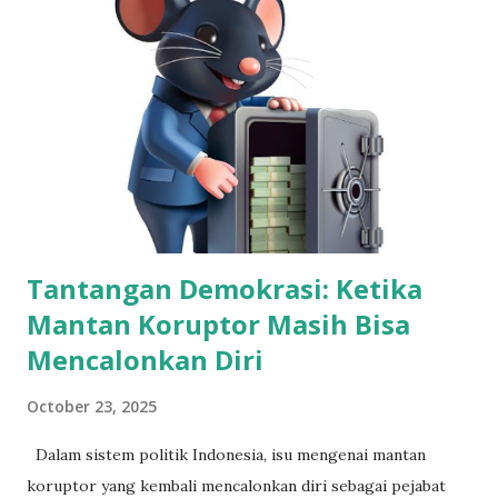
komunisme. Poros Jakarta–Beijing–Pyongyang: Akar
Ketegangan dengan Amerika Serikat Sebelum badai politik
1965, Bung Karno memang sudah lama membuat Amerika
tidak nyaman. Ia menggagas poros Jakarta–Pyongyang–
Beijing, menolak dominasi Barat, bahkan mendirikan
GANEFO dan CONEFO sebagai tandingan Olimpiade dan
PBB. Di mata Washington, itu sudah cukup untuk menandai
Indonesia sebagai calon “Vietnam kedua”. Apalagi Bung
Karno mengusung ideologi NASAKOM (Nasion...
Tantangan Demokrasi: Ketika
Mantan Koruptor Masih Bisa
Mencalonkan Diri
October 23, 2025
Dalam sistem politik Indonesia, isu mengenai mantan
koruptor yang kembali mencalonkan diri sebagai pejabat