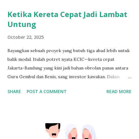
Ketika Kereta Cepat Jadi Lambat
Untung
October 22, 2025
Bayangkan sebuah proyek yang butuh tiga abad lebih untuk
balik modal. Itulah potret nyata KCIC—kereta cepat
Jakarta-Bandung yang kini jadi bahan obrolan panas antara
Guru Gembul dan Benix, sang investor kawakan. Dalam
hitungan bisnis, angka itu bukan lagi investasi, tapi nyaris
SHARE
POST A COMMENT
READ MORE
jadi legenda ekonomi. Pendapatan per tahun hanya sekitar
300 miliar, sementara modalnya menembus 110 triliun
rupiah. Bahkan jika tiketnya selalu laku, hitungan sederhana
menunjukkan mustahil menutup biaya dalam waktu wajar.
Belum lagi sebagian besar gerbong kerap kosong di jam-
jam tertentu, hanya penuh saat magrib dan pagi hari.