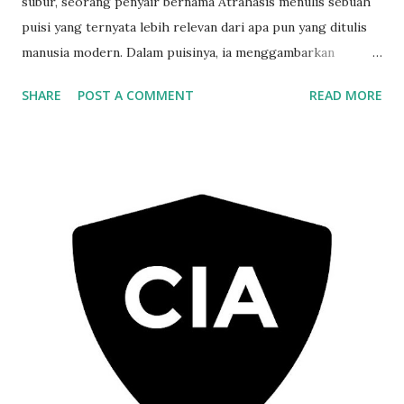
subur, seorang penyair bernama Atrahasis menulis sebuah
puisi yang ternyata lebih relevan dari apa pun yang ditulis
manusia modern. Dalam puisinya, ia menggambarkan
bagaimana para dewa marah karena manusia terlalu banyak,
SHARE
POST A COMMENT
READ MORE
terlalu berisik, dan terlalu rakus. Maka, datanglah
keputusan: bumi perlu “dibersihkan.” Cerita ini mungkin
terdengar mitologis, tapi pola pikir di baliknya terasa
begitu nyata. Atrahasis bukan sekadar bercerita tentang
banjir besar, tetapi tentang kejemuan terhadap keramaian
dan ketidakseimbangan populasi. Overpopulasi di Zaman
Batu: Masalah Lama dengan Wajah Baru Lucunya, pada masa
Atrahasis, jumlah manusia di bumi diperkirakan baru sekitar
25–50 juta jiwa. Tapi di matanya, itu sudah terlalu ramai. Ia
melihat Babilonia kuno yang menampung sekitar 100 ribu
orang sebagai kota yang sesak, penuh kegaduhan, dan
penuh keluhan. Mungkin dari situ lahir ide “penghapusan