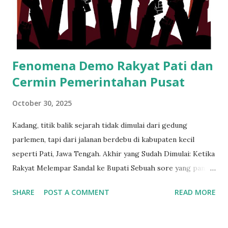
Fenomena Demo Rakyat Pati dan
Cermin Pemerintahan Pusat
October 30, 2025
Kadang, titik balik sejarah tidak dimulai dari gedung
parlemen, tapi dari jalanan berdebu di kabupaten kecil
seperti Pati, Jawa Tengah. Akhir yang Sudah Dimulai: Ketika
Rakyat Melempar Sandal ke Bupati Sebuah sore yang panas
berubah jadi panggung kemarahan rakyat, ketika seorang
SHARE
POST A COMMENT
READ MORE
bupati yang dulu memohon suara kini dihujani botol dan
sandal oleh warganya sendiri. Ironi yang tragis tapi
satisfying. Yang dilempar bukan sekadar sandal, tapi simbol