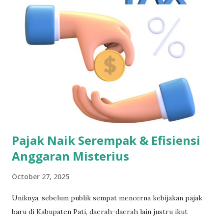
Berkembang Padahal, tidak semua yang berserban atau
berjubah punya koneksi langsung ke langit. Ada yang justru
menabrak logika sains dan etika, tapi tetap disembah
sebagai panutan. Suger Robinson: Mimpi dari Tuhan atau
Takdir yang Tak Bisa Dihindari? Tahun 1947, legenda tinju
Suger Robinson bermimpi ia akan membunuh lawannya,
Jimmy Doyle, di atas ring. Ia menolak bertanding karena
mimpi itu terasa begitu nyata. Tapi promotor
menertawakannya. Bahkan seorang pastor menenangkannya
dengan dalih, mimpi itu godaa...
Pajak Naik Serempak & Efisiensi
Anggaran Misterius
October 27, 2025
Uniknya, sebelum publik sempat mencerna kebijakan pajak
baru di Kabupaten Pati, daerah-daerah lain justru ikut