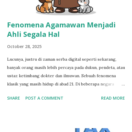
ada yang bilang, orang Jawa suka sound, jangan t...
Fenomena Agamawan Menjadi
Ahli Segala Hal
October 28, 2025
Lucunya, justru di zaman serba digital seperti sekarang,
banyak orang masih lebih percaya pada dukun, pendeta, atau
ustaz ketimbang dokter dan ilmuwan. Sebuah fenomena
klasik yang masih hidup di abad 21. Di beberapa negara
berkembang, otoritas agama bisa melampaui batas wajar—
SHARE
POST A COMMENT
READ MORE
menentukan apa yang dianggap sakit, berkah, bahkan
patriotik. Dari urusan medis sampai politik, semuanya
seolah bisa mereka tafsirkan lewat wahyu pribadi. Ironi
Zaman: Ketika Ilmu dan Iman Bertabrakan di Negara