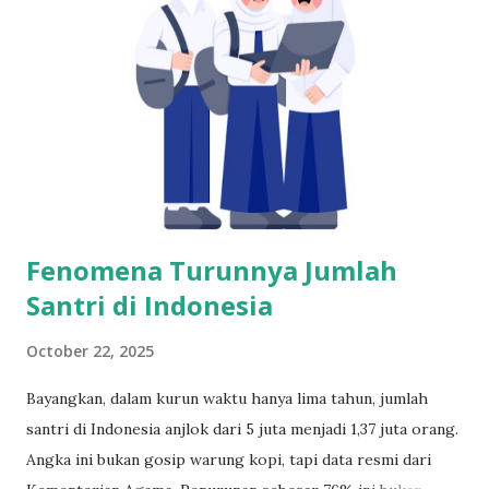
Pemerintah, Investor Paling Buruk di Dunia? Menyinggung
teori klasik dari Charlie Munger, partner legendaris
Warren Buffet: “Pemerintah adalah investor paling buruk.”
Sebab, banyak kebijakan infrastruktur dilakukan dengan
logika politik, bukan logika untung rugi. Alih-alih
memperhitungkan efisiensi, proyek-proyek raksasa seperti
KCIC justru terjebak dalam ambisi meninggalkan “legacy”
pem...
Fenomena Turunnya Jumlah
Santri di Indonesia
October 22, 2025
Bayangkan, dalam kurun waktu hanya lima tahun, jumlah
santri di Indonesia anjlok dari 5 juta menjadi 1,37 juta orang.
Angka ini bukan gosip warung kopi, tapi data resmi dari