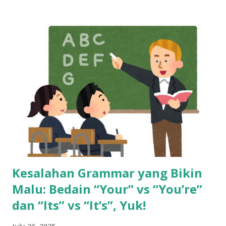
dan bangun skill baru sedini mungkin. Cerita di Tengah: Dari
Gaji Harian di Mall ke Gaji Bulanan yang Bikin Merasa “Kaya
Raya” Tahun 2013, seorang anak muda umur 20 tahun kerja
di mall, dibayar cuma per hari. Bisa dibilang pas-pasan buat
sekadar bertahan hidup. Tapi semuanya berubah waktu dia
pindah ke dunia call center. Begitu terima gaji pertamanya,
rasanya kayak menang undian. Pendapatannya langsung naik
dua kali lipat. Rasanya hidup jadi lebih cerah. Tapi cerita gak
berhenti di sana. Gaji besar di awal bisa bikin terlena.
Banyak yang merasa cukup, padahal tantangan hidup ma...
Kesalahan Grammar yang Bikin
Malu: Bedain “Your” vs “You’re”
dan “Its” vs “It’s”, Yuk!