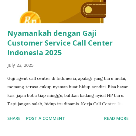
remote, customer service e-commerce, bahkan freelance
data entry. Semuanya butuh skil...
Nyamankah dengan Gaji
Customer Service Call Center
Indonesia 2025
July 23, 2025
Gaji agent call center di Indonesia, apalagi yang baru mulai,
memang terasa cukup nyaman buat hidup sendiri. Bisa bayar
kos, jajan boba tiap minggu, bahkan kadang nyicil HP baru.
Tapi jangan salah, hidup itu dinamis. Kerja Call Center Bisa
Bikin Mandiri, Tapi Bukan Tempat Menetap Selamanya Maka
SHARE
POST A COMMENT
READ MORE
dari itu, kalau sekarang masih betah kerja sebagai customer
service, mulailah siapkan rencana keluar dari industri ini,