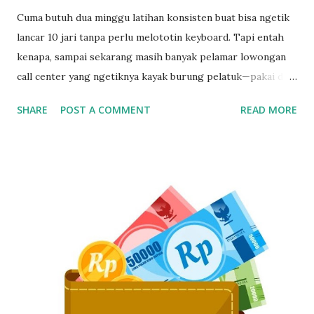
Cuma butuh dua minggu latihan konsisten buat bisa ngetik
lancar 10 jari tanpa perlu melototin keyboard. Tapi entah
kenapa, sampai sekarang masih banyak pelamar lowongan
call center yang ngetiknya kayak burung pelatuk—pakai dua
jari sambil nunduk. Padahal, skill ngetik ini jadi senjata
SHARE
POST A COMMENT
READ MORE
utama kalau kerja di dunia pelayanan pelanggan. Gak Bisa
Ngetik Cepat? Segera Perbaiki Kalau Gak Mau Ketinggalan
Zaman Kamu bisa aja jago ngomong, tapi kalau pas input
data ngetiknya setengah jam untuk satu kalimat, siap-siap
bikin pelanggan frustasi. Nah, biar gak ketinggalan dan
ditinggal recruiter, yuk simak cara belajar touch typing
yang cepat, gratis, dan 100% bisa dilakukan siapa aja—even
yang gaptek sekalipun. Kenapa Skill Mengetik Itu Penting
Buat CS dan Job Online Lainnya? Di dunia kerja digital
sekarang, kecepatan dan ketepatan adalah segalanya. Gak
cuma buat call center, tapi juga buat virtual assistant, admin