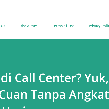
Skip to main content
 Us
Disclaimer
Terms of Use
Privacy Poli
i Call Center? Yuk,
 Cuan Tanpa Angkat