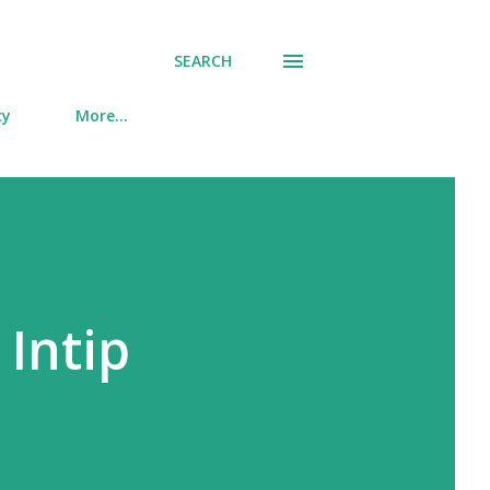
SEARCH
cy
More…
 Intip