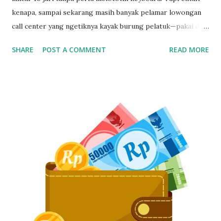
kenapa, sampai sekarang masih banyak pelamar lowongan
call center yang ngetiknya kayak burung pelatuk—pakai dua
jari sambil nunduk. Padahal, skill ngetik ini jadi senjata
SHARE
POST A COMMENT
READ MORE
utama kalau kerja di dunia pelayanan pelanggan. Gak Bisa
Ngetik Cepat? Segera Perbaiki Kalau Gak Mau Ketinggalan
Zaman Kamu bisa aja jago ngomong, tapi kalau pas input
data ngetiknya setengah jam untuk satu kalimat, siap-siap
bikin pelanggan frustasi. Nah, biar gak ketinggalan dan
ditinggal recruiter, yuk simak cara belajar touch typing
yang cepat, gratis, dan 100% bisa dilakukan siapa aja—even
yang gaptek sekalipun. Kenapa Skill Mengetik Itu Penting
Buat CS dan Job Online Lainnya? Di dunia kerja digital
sekarang, kecepatan dan ketepatan adalah segalanya. Gak
cuma buat call center, tapi juga buat virtual assistant, admin
remote, customer service e-commerce, bahkan freelance
data entry. Semuanya butuh skil...