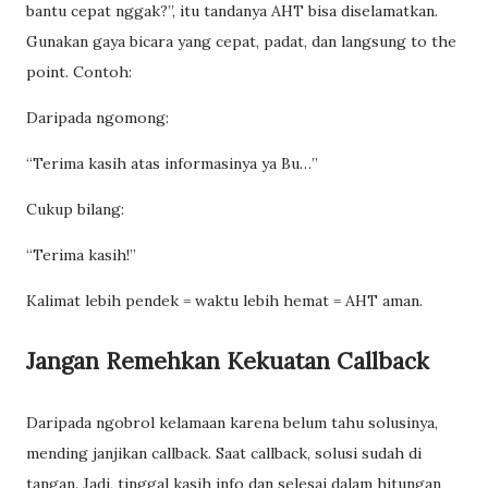
bantu cepat nggak?”, itu tandanya AHT bisa diselamatkan.
Gunakan gaya bicara yang cepat, padat, dan langsung to the
point. Contoh:
Daripada ngomong:
“Terima kasih atas informasinya ya Bu…”
Cukup bilang:
“Terima kasih!”
Kalimat lebih pendek = waktu lebih hemat = AHT aman.
Jangan Remehkan Kekuatan Callback
Daripada ngobrol kelamaan karena belum tahu solusinya,
mending janjikan callback. Saat callback, solusi sudah di
tangan. Jadi, tinggal kasih info dan selesai dalam hitungan