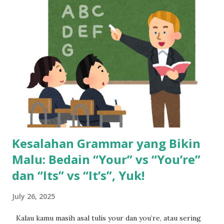
Raya” Tahun 2013, seorang anak muda umur 20 tahun kerja
di mall, dibayar cuma per hari. Bisa dibilang pas-pasan buat
sekadar bertahan hidup. Tapi semuanya berubah waktu dia
pindah ke dunia call center. Begitu terima gaji pertamanya,
rasanya kayak menang undian. Pendapatannya langsung naik
dua kali lipat. Rasanya hidup jadi lebih cerah. Tapi cerita gak
berhenti di sana. Gaji besar di awal bisa bikin terlena.
Banyak yang merasa cukup, padahal tantangan hidup ma...
Kesalahan Grammar yang Bikin
Malu: Bedain “Your” vs “You’re”
dan “Its” vs “It’s”, Yuk!
July 26, 2025
Kalau kamu masih asal tulis your dan you’re, atau sering