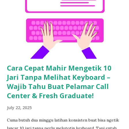
Cara Cepat Mahir Mengetik 10
Jari Tanpa Melihat Keyboard –
Wajib Tahu Buat Pelamar Call
Center & Fresh Graduate!
July 22, 2025
Cuma butuh dua minggu latihan konsisten buat bisa ngetik
lancar 10 jari tanpa perlu melototin keyboard. Tapi entah