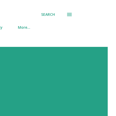
SEARCH
cy
More…