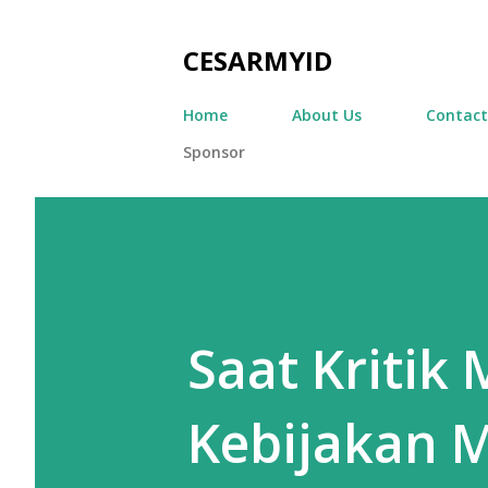
CESARMYID
Home
About Us
Contact
Sponsor
Saat Kritik
Kebijakan M