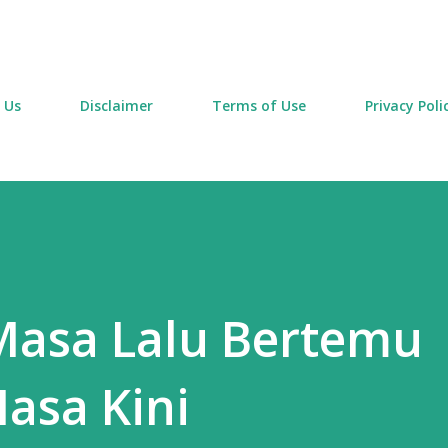
Skip to main content
 Us
Disclaimer
Terms of Use
Privacy Poli
 Masa Lalu Bertemu
asa Kini