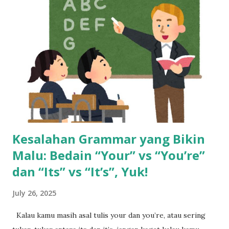
di mall, dibayar cuma per hari. Bisa dibilang pas-pasan buat
sekadar bertahan hidup. Tapi semuanya berubah waktu dia
pindah ke dunia call center. Begitu terima gaji pertamanya,
rasanya kayak menang undian. Pendapatannya langsung naik
dua kali lipat. Rasanya hidup jadi lebih cerah. Tapi cerita gak
berhenti di sana. Gaji besar di awal bisa bikin terlena.
Banyak yang merasa cukup, padahal tantangan hidup ma...
Kesalahan Grammar yang Bikin
Malu: Bedain “Your” vs “You’re”
dan “Its” vs “It’s”, Yuk!
July 26, 2025
Kalau kamu masih asal tulis your dan you’re, atau sering