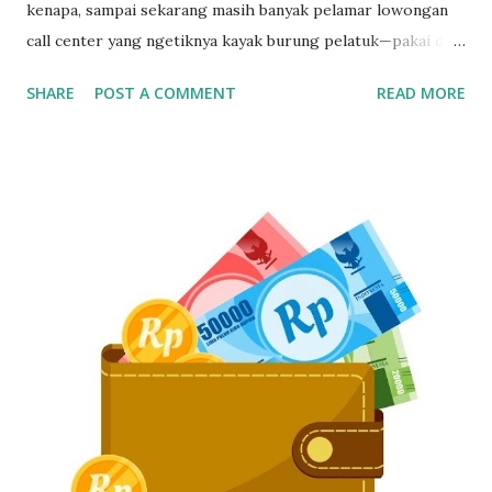
kenapa, sampai sekarang masih banyak pelamar lowongan
call center yang ngetiknya kayak burung pelatuk—pakai dua
jari sambil nunduk. Padahal, skill ngetik ini jadi senjata
SHARE
POST A COMMENT
READ MORE
utama kalau kerja di dunia pelayanan pelanggan. Gak Bisa
Ngetik Cepat? Segera Perbaiki Kalau Gak Mau Ketinggalan
Zaman Kamu bisa aja jago ngomong, tapi kalau pas input
data ngetiknya setengah jam untuk satu kalimat, siap-siap
bikin pelanggan frustasi. Nah, biar gak ketinggalan dan
ditinggal recruiter, yuk simak cara belajar touch typing
yang cepat, gratis, dan 100% bisa dilakukan siapa aja—even
yang gaptek sekalipun. Kenapa Skill Mengetik Itu Penting
Buat CS dan Job Online Lainnya? Di dunia kerja digital
sekarang, kecepatan dan ketepatan adalah segalanya. Gak
cuma buat call center, tapi juga buat virtual assistant, admin
remote, customer service e-commerce, bahkan freelance
data entry. Semuanya butuh skil...