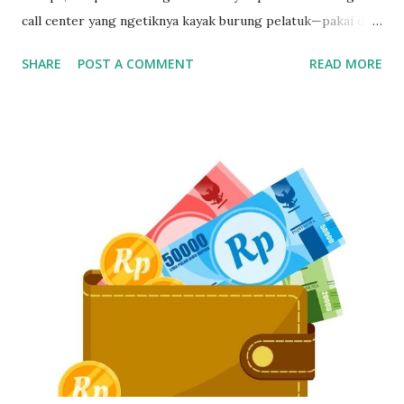
call center yang ngetiknya kayak burung pelatuk—pakai dua
jari sambil nunduk. Padahal, skill ngetik ini jadi senjata
SHARE
POST A COMMENT
READ MORE
utama kalau kerja di dunia pelayanan pelanggan. Gak Bisa
Ngetik Cepat? Segera Perbaiki Kalau Gak Mau Ketinggalan
Zaman Kamu bisa aja jago ngomong, tapi kalau pas input
data ngetiknya setengah jam untuk satu kalimat, siap-siap
bikin pelanggan frustasi. Nah, biar gak ketinggalan dan
ditinggal recruiter, yuk simak cara belajar touch typing
yang cepat, gratis, dan 100% bisa dilakukan siapa aja—even
yang gaptek sekalipun. Kenapa Skill Mengetik Itu Penting
Buat CS dan Job Online Lainnya? Di dunia kerja digital
sekarang, kecepatan dan ketepatan adalah segalanya. Gak
cuma buat call center, tapi juga buat virtual assistant, admin
remote, customer service e-commerce, bahkan freelance
data entry. Semuanya butuh skil...