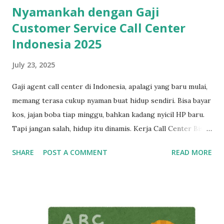
Nyamankah dengan Gaji
Customer Service Call Center
Indonesia 2025
July 23, 2025
Gaji agent call center di Indonesia, apalagi yang baru mulai,
memang terasa cukup nyaman buat hidup sendiri. Bisa bayar
kos, jajan boba tiap minggu, bahkan kadang nyicil HP baru.
Tapi jangan salah, hidup itu dinamis. Kerja Call Center Bisa
Bikin Mandiri, Tapi Bukan Tempat Menetap Selamanya Maka
SHARE
POST A COMMENT
READ MORE
dari itu, kalau sekarang masih betah kerja sebagai customer
service, mulailah siapkan rencana keluar dari industri ini,
dan bangun skill baru sedini mungkin. Cerita di Tengah: Dari
Gaji Harian di Mall ke Gaji Bulanan yang Bikin Merasa “Kaya
Raya” Tahun 2013, seorang anak muda umur 20 tahun kerja