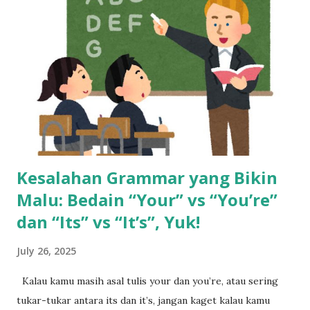
di mall, dibayar cuma per hari. Bisa dibilang pas-pasan buat
sekadar bertahan hidup. Tapi semuanya berubah waktu dia
pindah ke dunia call center. Begitu terima gaji pertamanya,
rasanya kayak menang undian. Pendapatannya langsung naik
dua kali lipat. Rasanya hidup jadi lebih cerah. Tapi cerita gak
berhenti di sana. Gaji besar di awal bisa bikin terlena.
Banyak yang merasa cukup, padahal tantangan hidup ma...
Kesalahan Grammar yang Bikin
Malu: Bedain “Your” vs “You’re”
dan “Its” vs “It’s”, Yuk!
July 26, 2025
Kalau kamu masih asal tulis your dan you’re, atau sering
tukar-tukar antara its dan it’s, jangan kaget kalau kamu