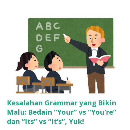
dan bangun skill baru sedini mungkin. Cerita di Tengah: Dari
Gaji Harian di Mall ke Gaji Bulanan yang Bikin Merasa “Kaya
Raya” Tahun 2013, seorang anak muda umur 20 tahun kerja
di mall, dibayar cuma per hari. Bisa dibilang pas-pasan buat
sekadar bertahan hidup. Tapi semuanya berubah waktu dia
pindah ke dunia call center. Begitu terima gaji pertamanya,
rasanya kayak menang undian. Pendapatannya langsung naik
dua kali lipat. Rasanya hidup jadi lebih cerah. Tapi cerita gak
berhenti di sana. Gaji besar di awal bisa bikin terlena.
Banyak yang merasa cukup, padahal tantangan hidup ma...
Kesalahan Grammar yang Bikin
Malu: Bedain “Your” vs “You’re”
dan “Its” vs “It’s”, Yuk!