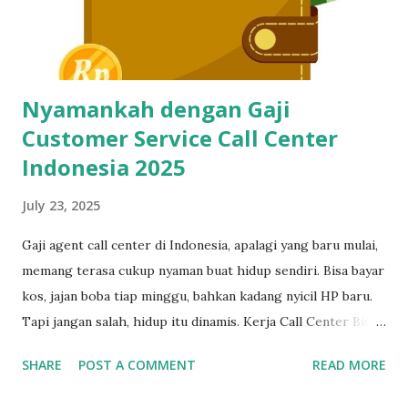
cuma buat call center, tapi juga buat virtual assistant, admin
remote, customer service e-commerce, bahkan freelance
data entry. Semuanya butuh skil...
Nyamankah dengan Gaji
Customer Service Call Center
Indonesia 2025
July 23, 2025
Gaji agent call center di Indonesia, apalagi yang baru mulai,
memang terasa cukup nyaman buat hidup sendiri. Bisa bayar
kos, jajan boba tiap minggu, bahkan kadang nyicil HP baru.
Tapi jangan salah, hidup itu dinamis. Kerja Call Center Bisa
Bikin Mandiri, Tapi Bukan Tempat Menetap Selamanya Maka
SHARE
POST A COMMENT
READ MORE
dari itu, kalau sekarang masih betah kerja sebagai customer
service, mulailah siapkan rencana keluar dari industri ini,