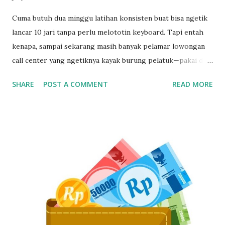
Cuma butuh dua minggu latihan konsisten buat bisa ngetik
lancar 10 jari tanpa perlu melototin keyboard. Tapi entah
kenapa, sampai sekarang masih banyak pelamar lowongan
call center yang ngetiknya kayak burung pelatuk—pakai dua
jari sambil nunduk. Padahal, skill ngetik ini jadi senjata
SHARE
POST A COMMENT
READ MORE
utama kalau kerja di dunia pelayanan pelanggan. Gak Bisa
Ngetik Cepat? Segera Perbaiki Kalau Gak Mau Ketinggalan
Zaman Kamu bisa aja jago ngomong, tapi kalau pas input
data ngetiknya setengah jam untuk satu kalimat, siap-siap
bikin pelanggan frustasi. Nah, biar gak ketinggalan dan
ditinggal recruiter, yuk simak cara belajar touch typing
yang cepat, gratis, dan 100% bisa dilakukan siapa aja—even
yang gaptek sekalipun. Kenapa Skill Mengetik Itu Penting
Buat CS dan Job Online Lainnya? Di dunia kerja digital
sekarang, kecepatan dan ketepatan adalah segalanya. Gak