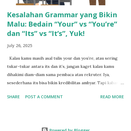
Kesalahan Grammar yang Bikin
Malu: Bedain “Your” vs “You’re”
dan “Its” vs “It’s”, Yuk!
July 26, 2025
Kalau kamu masih asal tulis your dan you’re, atau sering
tukar-tukar antara its dan it’s, jangan kaget kalau kamu
dihakimi diam-diam sama pembaca atau rekruter. Iya,
sesederhana itu bisa bikin kredibilitas ambyar. Tapi kabar
baiknya: ini gampang banget dipelajari, asal kamu paham
SHARE
POST A COMMENT
READ MORE
polanya. Pahami Dulu Fungsi Tersembunyi dari Tanda
Apostrof Kita mulai dari si kecil yang suka bikin bingung:
apostrof (‘). Kalau ada apostrof di kata you’re dan it’s,
berarti itu kontraksi, alias gabungan dari dua kata. You’re =
Powered by Blogger