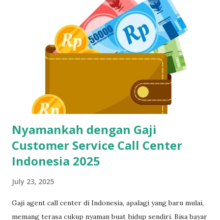
ditinggal recruiter, yuk simak cara belajar touch typing
yang cepat, gratis, dan 100% bisa dilakukan siapa aja—even
yang gaptek sekalipun. Kenapa Skill Mengetik Itu Penting
Buat CS dan Job Online Lainnya? Di dunia kerja digital
sekarang, kecepatan dan ketepatan adalah segalanya. Gak
cuma buat call center, tapi juga buat virtual assistant, admin
remote, customer service e-commerce, bahkan freelance
data entry. Semuanya butuh skil...
Nyamankah dengan Gaji
Customer Service Call Center
Indonesia 2025
July 23, 2025
Gaji agent call center di Indonesia, apalagi yang baru mulai,
memang terasa cukup nyaman buat hidup sendiri. Bisa bayar