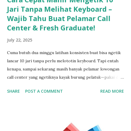
Jari Tanpa Melihat Keyboard –
Wajib Tahu Buat Pelamar Call
Center & Fresh Graduate!
July 22, 2025
Cuma butuh dua minggu latihan konsisten buat bisa ngetik
lancar 10 jari tanpa perlu melototin keyboard. Tapi entah
kenapa, sampai sekarang masih banyak pelamar lowongan
call center yang ngetiknya kayak burung pelatuk—pakai dua
jari sambil nunduk. Padahal, skill ngetik ini jadi senjata
SHARE
POST A COMMENT
READ MORE
utama kalau kerja di dunia pelayanan pelanggan. Gak Bisa
Ngetik Cepat? Segera Perbaiki Kalau Gak Mau Ketinggalan
Zaman Kamu bisa aja jago ngomong, tapi kalau pas input
data ngetiknya setengah jam untuk satu kalimat, siap-siap
bikin pelanggan frustasi. Nah, biar gak ketinggalan dan