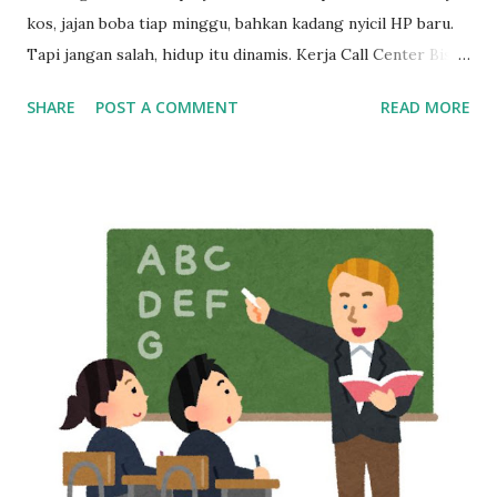
kos, jajan boba tiap minggu, bahkan kadang nyicil HP baru.
Tapi jangan salah, hidup itu dinamis. Kerja Call Center Bisa
Bikin Mandiri, Tapi Bukan Tempat Menetap Selamanya Maka
SHARE
POST A COMMENT
READ MORE
dari itu, kalau sekarang masih betah kerja sebagai customer
service, mulailah siapkan rencana keluar dari industri ini,
dan bangun skill baru sedini mungkin. Cerita di Tengah: Dari
Gaji Harian di Mall ke Gaji Bulanan yang Bikin Merasa “Kaya
Raya” Tahun 2013, seorang anak muda umur 20 tahun kerja
di mall, dibayar cuma per hari. Bisa dibilang pas-pasan buat
sekadar bertahan hidup. Tapi semuanya berubah waktu dia
pindah ke dunia call center. Begitu terima gaji pertamanya,
rasanya kayak menang undian. Pendapatannya langsung naik
dua kali lipat. Rasanya hidup jadi lebih cerah. Tapi cerita gak
berhenti di sana. Gaji besar di awal bisa bikin terlena.
Banyak yang merasa cukup, padahal tantangan hidup ma...