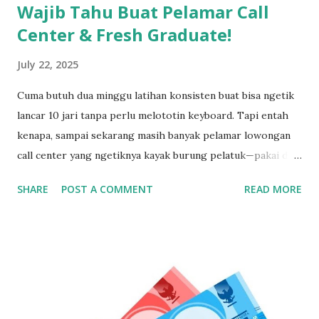
Wajib Tahu Buat Pelamar Call
Center & Fresh Graduate!
July 22, 2025
Cuma butuh dua minggu latihan konsisten buat bisa ngetik
lancar 10 jari tanpa perlu melototin keyboard. Tapi entah
kenapa, sampai sekarang masih banyak pelamar lowongan
call center yang ngetiknya kayak burung pelatuk—pakai dua
jari sambil nunduk. Padahal, skill ngetik ini jadi senjata
SHARE
POST A COMMENT
READ MORE
utama kalau kerja di dunia pelayanan pelanggan. Gak Bisa
Ngetik Cepat? Segera Perbaiki Kalau Gak Mau Ketinggalan
Zaman Kamu bisa aja jago ngomong, tapi kalau pas input
data ngetiknya setengah jam untuk satu kalimat, siap-siap
bikin pelanggan frustasi. Nah, biar gak ketinggalan dan
ditinggal recruiter, yuk simak cara belajar touch typing
yang cepat, gratis, dan 100% bisa dilakukan siapa aja—even