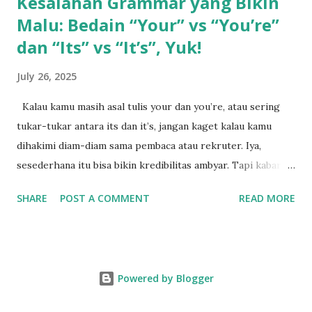
Kesalahan Grammar yang Bikin
Malu: Bedain “Your” vs “You’re”
dan “Its” vs “It’s”, Yuk!
July 26, 2025
Kalau kamu masih asal tulis your dan you’re, atau sering
tukar-tukar antara its dan it’s, jangan kaget kalau kamu
dihakimi diam-diam sama pembaca atau rekruter. Iya,
sesederhana itu bisa bikin kredibilitas ambyar. Tapi kabar
baiknya: ini gampang banget dipelajari, asal kamu paham
SHARE
POST A COMMENT
READ MORE
polanya. Pahami Dulu Fungsi Tersembunyi dari Tanda
Apostrof Kita mulai dari si kecil yang suka bikin bingung:
apostrof (‘). Kalau ada apostrof di kata you’re dan it’s,
berarti itu kontraksi, alias gabungan dari dua kata. You’re =
Powered by Blogger
You are Contoh: You’re reckless → You are reckless It’s = It
is atau It has Contoh: It’s raining → It is raining Contoh