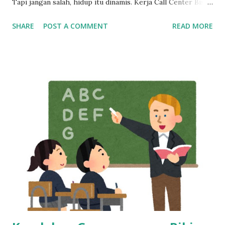
Tapi jangan salah, hidup itu dinamis. Kerja Call Center Bisa
Bikin Mandiri, Tapi Bukan Tempat Menetap Selamanya Maka
SHARE
POST A COMMENT
READ MORE
dari itu, kalau sekarang masih betah kerja sebagai customer
service, mulailah siapkan rencana keluar dari industri ini,
dan bangun skill baru sedini mungkin. Cerita di Tengah: Dari
Gaji Harian di Mall ke Gaji Bulanan yang Bikin Merasa “Kaya
Raya” Tahun 2013, seorang anak muda umur 20 tahun kerja
di mall, dibayar cuma per hari. Bisa dibilang pas-pasan buat
sekadar bertahan hidup. Tapi semuanya berubah waktu dia
pindah ke dunia call center. Begitu terima gaji pertamanya,
rasanya kayak menang undian. Pendapatannya langsung naik
dua kali lipat. Rasanya hidup jadi lebih cerah. Tapi cerita gak
berhenti di sana. Gaji besar di awal bisa bikin terlena.
Banyak yang merasa cukup, padahal tantangan hidup ma...