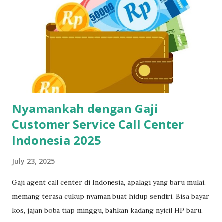
yang gaptek sekalipun. Kenapa Skill Mengetik Itu Penting
Buat CS dan Job Online Lainnya? Di dunia kerja digital
sekarang, kecepatan dan ketepatan adalah segalanya. Gak
cuma buat call center, tapi juga buat virtual assistant, admin
remote, customer service e-commerce, bahkan freelance
data entry. Semuanya butuh skil...
Nyamankah dengan Gaji
Customer Service Call Center
Indonesia 2025
July 23, 2025
Gaji agent call center di Indonesia, apalagi yang baru mulai,
memang terasa cukup nyaman buat hidup sendiri. Bisa bayar
kos, jajan boba tiap minggu, bahkan kadang nyicil HP baru.