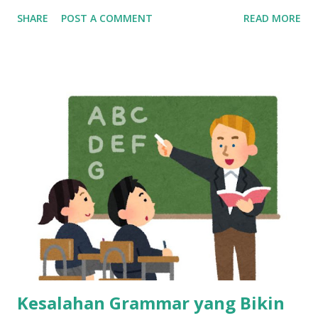
Bikin Mandiri, Tapi Bukan Tempat Menetap Selamanya Maka
SHARE
POST A COMMENT
READ MORE
dari itu, kalau sekarang masih betah kerja sebagai customer
service, mulailah siapkan rencana keluar dari industri ini,
dan bangun skill baru sedini mungkin. Cerita di Tengah: Dari
Gaji Harian di Mall ke Gaji Bulanan yang Bikin Merasa “Kaya
Raya” Tahun 2013, seorang anak muda umur 20 tahun kerja
di mall, dibayar cuma per hari. Bisa dibilang pas-pasan buat
sekadar bertahan hidup. Tapi semuanya berubah waktu dia
pindah ke dunia call center. Begitu terima gaji pertamanya,
rasanya kayak menang undian. Pendapatannya langsung naik
dua kali lipat. Rasanya hidup jadi lebih cerah. Tapi cerita gak
berhenti di sana. Gaji besar di awal bisa bikin terlena.
Banyak yang merasa cukup, padahal tantangan hidup ma...
Kesalahan Grammar yang Bikin