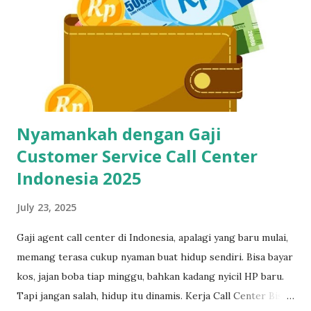
Buat CS dan Job Online Lainnya? Di dunia kerja digital
sekarang, kecepatan dan ketepatan adalah segalanya. Gak
cuma buat call center, tapi juga buat virtual assistant, admin
remote, customer service e-commerce, bahkan freelance
data entry. Semuanya butuh skil...
Nyamankah dengan Gaji
Customer Service Call Center
Indonesia 2025
July 23, 2025
Gaji agent call center di Indonesia, apalagi yang baru mulai,
memang terasa cukup nyaman buat hidup sendiri. Bisa bayar
kos, jajan boba tiap minggu, bahkan kadang nyicil HP baru.
Tapi jangan salah, hidup itu dinamis. Kerja Call Center Bisa