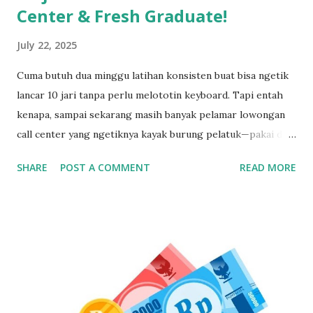
Center & Fresh Graduate!
July 22, 2025
Cuma butuh dua minggu latihan konsisten buat bisa ngetik
lancar 10 jari tanpa perlu melototin keyboard. Tapi entah
kenapa, sampai sekarang masih banyak pelamar lowongan
call center yang ngetiknya kayak burung pelatuk—pakai dua
jari sambil nunduk. Padahal, skill ngetik ini jadi senjata
SHARE
POST A COMMENT
READ MORE
utama kalau kerja di dunia pelayanan pelanggan. Gak Bisa
Ngetik Cepat? Segera Perbaiki Kalau Gak Mau Ketinggalan
Zaman Kamu bisa aja jago ngomong, tapi kalau pas input
data ngetiknya setengah jam untuk satu kalimat, siap-siap
bikin pelanggan frustasi. Nah, biar gak ketinggalan dan
ditinggal recruiter, yuk simak cara belajar touch typing
yang cepat, gratis, dan 100% bisa dilakukan siapa aja—even
yang gaptek sekalipun. Kenapa Skill Mengetik Itu Penting