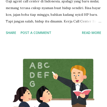
Gaji agent call center di Indonesia, apalagi yang baru mulai,
memang terasa cukup nyaman buat hidup sendiri. Bisa bayar
kos, jajan boba tiap minggu, bahkan kadang nyicil HP baru.
Tapi jangan salah, hidup itu dinamis. Kerja Call Center Bisa
Bikin Mandiri, Tapi Bukan Tempat Menetap Selamanya Maka
SHARE
POST A COMMENT
READ MORE
dari itu, kalau sekarang masih betah kerja sebagai customer
service, mulailah siapkan rencana keluar dari industri ini,
dan bangun skill baru sedini mungkin. Cerita di Tengah: Dari
Gaji Harian di Mall ke Gaji Bulanan yang Bikin Merasa “Kaya
Raya” Tahun 2013, seorang anak muda umur 20 tahun kerja
di mall, dibayar cuma per hari. Bisa dibilang pas-pasan buat
sekadar bertahan hidup. Tapi semuanya berubah waktu dia
pindah ke dunia call center. Begitu terima gaji pertamanya,
rasanya kayak menang undian. Pendapatannya langsung naik
dua kali lipat. Rasanya hidup jadi lebih cerah. Tapi cerita gak
berhenti di sana. Gaji besar di awal bisa bikin terlena.