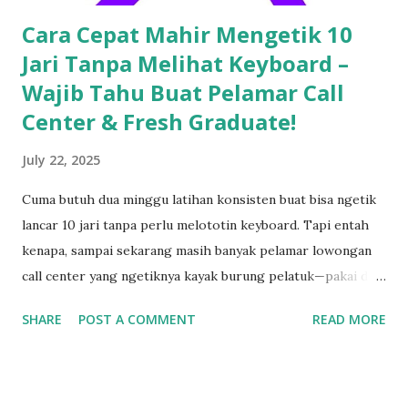
Cara Cepat Mahir Mengetik 10
Jari Tanpa Melihat Keyboard –
Wajib Tahu Buat Pelamar Call
Center & Fresh Graduate!
July 22, 2025
Cuma butuh dua minggu latihan konsisten buat bisa ngetik
lancar 10 jari tanpa perlu melototin keyboard. Tapi entah
kenapa, sampai sekarang masih banyak pelamar lowongan
call center yang ngetiknya kayak burung pelatuk—pakai dua
jari sambil nunduk. Padahal, skill ngetik ini jadi senjata
SHARE
POST A COMMENT
READ MORE
utama kalau kerja di dunia pelayanan pelanggan. Gak Bisa
Ngetik Cepat? Segera Perbaiki Kalau Gak Mau Ketinggalan
Zaman Kamu bisa aja jago ngomong, tapi kalau pas input
data ngetiknya setengah jam untuk satu kalimat, siap-siap