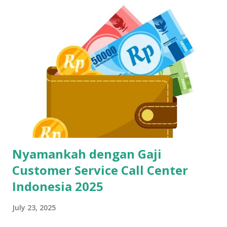
bikin pelanggan frustasi. Nah, biar gak ketinggalan dan
ditinggal recruiter, yuk simak cara belajar touch typing
yang cepat, gratis, dan 100% bisa dilakukan siapa aja—even
yang gaptek sekalipun. Kenapa Skill Mengetik Itu Penting
Buat CS dan Job Online Lainnya? Di dunia kerja digital
sekarang, kecepatan dan ketepatan adalah segalanya. Gak
cuma buat call center, tapi juga buat virtual assistant, admin
remote, customer service e-commerce, bahkan freelance
data entry. Semuanya butuh skil...
Nyamankah dengan Gaji
Customer Service Call Center
Indonesia 2025
July 23, 2025