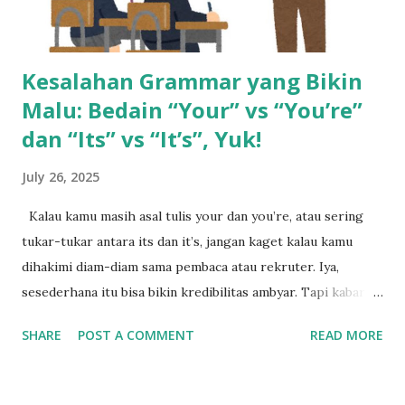
Banyak yang merasa cukup, padahal tantangan hidup ma...
Kesalahan Grammar yang Bikin
Malu: Bedain “Your” vs “You’re”
dan “Its” vs “It’s”, Yuk!
July 26, 2025
Kalau kamu masih asal tulis your dan you’re, atau sering
tukar-tukar antara its dan it’s, jangan kaget kalau kamu
dihakimi diam-diam sama pembaca atau rekruter. Iya,
sesederhana itu bisa bikin kredibilitas ambyar. Tapi kabar
baiknya: ini gampang banget dipelajari, asal kamu paham
SHARE
POST A COMMENT
READ MORE
polanya. Pahami Dulu Fungsi Tersembunyi dari Tanda
Apostrof Kita mulai dari si kecil yang suka bikin bingung:
apostrof (‘). Kalau ada apostrof di kata you’re dan it’s,