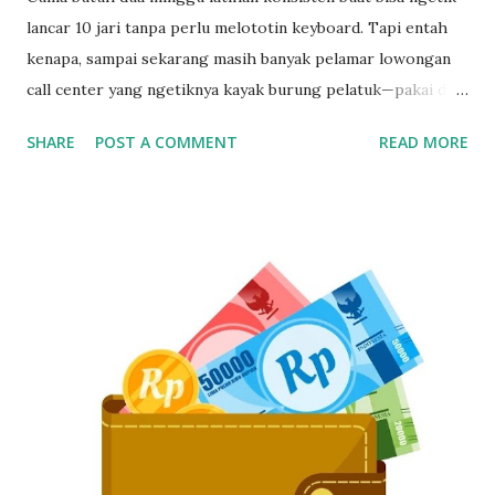
lancar 10 jari tanpa perlu melototin keyboard. Tapi entah
kenapa, sampai sekarang masih banyak pelamar lowongan
call center yang ngetiknya kayak burung pelatuk—pakai dua
jari sambil nunduk. Padahal, skill ngetik ini jadi senjata
SHARE
POST A COMMENT
READ MORE
utama kalau kerja di dunia pelayanan pelanggan. Gak Bisa
Ngetik Cepat? Segera Perbaiki Kalau Gak Mau Ketinggalan
Zaman Kamu bisa aja jago ngomong, tapi kalau pas input
data ngetiknya setengah jam untuk satu kalimat, siap-siap
bikin pelanggan frustasi. Nah, biar gak ketinggalan dan
ditinggal recruiter, yuk simak cara belajar touch typing
yang cepat, gratis, dan 100% bisa dilakukan siapa aja—even
yang gaptek sekalipun. Kenapa Skill Mengetik Itu Penting
Buat CS dan Job Online Lainnya? Di dunia kerja digital
sekarang, kecepatan dan ketepatan adalah segalanya. Gak
cuma buat call center, tapi juga buat virtual assistant, admin
remote, customer service e-commerce, bahkan freelance