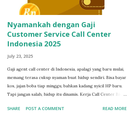
data entry. Semuanya butuh skil...
Nyamankah dengan Gaji
Customer Service Call Center
Indonesia 2025
July 23, 2025
Gaji agent call center di Indonesia, apalagi yang baru mulai,
memang terasa cukup nyaman buat hidup sendiri. Bisa bayar
kos, jajan boba tiap minggu, bahkan kadang nyicil HP baru.
Tapi jangan salah, hidup itu dinamis. Kerja Call Center Bisa
Bikin Mandiri, Tapi Bukan Tempat Menetap Selamanya Maka
SHARE
POST A COMMENT
READ MORE
dari itu, kalau sekarang masih betah kerja sebagai customer
service, mulailah siapkan rencana keluar dari industri ini,
dan bangun skill baru sedini mungkin. Cerita di Tengah: Dari