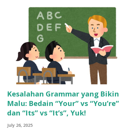
Gaji Harian di Mall ke Gaji Bulanan yang Bikin Merasa “Kaya
Raya” Tahun 2013, seorang anak muda umur 20 tahun kerja
di mall, dibayar cuma per hari. Bisa dibilang pas-pasan buat
sekadar bertahan hidup. Tapi semuanya berubah waktu dia
pindah ke dunia call center. Begitu terima gaji pertamanya,
rasanya kayak menang undian. Pendapatannya langsung naik
dua kali lipat. Rasanya hidup jadi lebih cerah. Tapi cerita gak
berhenti di sana. Gaji besar di awal bisa bikin terlena.
Banyak yang merasa cukup, padahal tantangan hidup ma...
Kesalahan Grammar yang Bikin
Malu: Bedain “Your” vs “You’re”
dan “Its” vs “It’s”, Yuk!
July 26, 2025