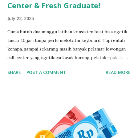
Center & Fresh Graduate!
July 22, 2025
Cuma butuh dua minggu latihan konsisten buat bisa ngetik
lancar 10 jari tanpa perlu melototin keyboard. Tapi entah
kenapa, sampai sekarang masih banyak pelamar lowongan
call center yang ngetiknya kayak burung pelatuk—pakai dua
jari sambil nunduk. Padahal, skill ngetik ini jadi senjata
SHARE
POST A COMMENT
READ MORE
utama kalau kerja di dunia pelayanan pelanggan. Gak Bisa
Ngetik Cepat? Segera Perbaiki Kalau Gak Mau Ketinggalan
Zaman Kamu bisa aja jago ngomong, tapi kalau pas input
data ngetiknya setengah jam untuk satu kalimat, siap-siap
bikin pelanggan frustasi. Nah, biar gak ketinggalan dan
ditinggal recruiter, yuk simak cara belajar touch typing
yang cepat, gratis, dan 100% bisa dilakukan siapa aja—even
yang gaptek sekalipun. Kenapa Skill Mengetik Itu Penting