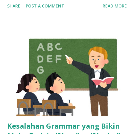
Bikin Mandiri, Tapi Bukan Tempat Menetap Selamanya Maka
SHARE
POST A COMMENT
READ MORE
dari itu, kalau sekarang masih betah kerja sebagai customer
service, mulailah siapkan rencana keluar dari industri ini,
dan bangun skill baru sedini mungkin. Cerita di Tengah: Dari
Gaji Harian di Mall ke Gaji Bulanan yang Bikin Merasa “Kaya
Raya” Tahun 2013, seorang anak muda umur 20 tahun kerja
di mall, dibayar cuma per hari. Bisa dibilang pas-pasan buat
sekadar bertahan hidup. Tapi semuanya berubah waktu dia
pindah ke dunia call center. Begitu terima gaji pertamanya,
rasanya kayak menang undian. Pendapatannya langsung naik
dua kali lipat. Rasanya hidup jadi lebih cerah. Tapi cerita gak
berhenti di sana. Gaji besar di awal bisa bikin terlena.
Banyak yang merasa cukup, padahal tantangan hidup ma...
Kesalahan Grammar yang Bikin