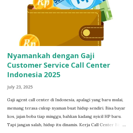
Buat CS dan Job Online Lainnya? Di dunia kerja digital
sekarang, kecepatan dan ketepatan adalah segalanya. Gak
cuma buat call center, tapi juga buat virtual assistant, admin
remote, customer service e-commerce, bahkan freelance
data entry. Semuanya butuh skil...
Nyamankah dengan Gaji
Customer Service Call Center
Indonesia 2025
July 23, 2025
Gaji agent call center di Indonesia, apalagi yang baru mulai,
memang terasa cukup nyaman buat hidup sendiri. Bisa bayar
kos, jajan boba tiap minggu, bahkan kadang nyicil HP baru.
Tapi jangan salah, hidup itu dinamis. Kerja Call Center Bisa