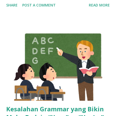
Bikin Mandiri, Tapi Bukan Tempat Menetap Selamanya Maka
SHARE
POST A COMMENT
READ MORE
dari itu, kalau sekarang masih betah kerja sebagai customer
service, mulailah siapkan rencana keluar dari industri ini,
dan bangun skill baru sedini mungkin. Cerita di Tengah: Dari
Gaji Harian di Mall ke Gaji Bulanan yang Bikin Merasa “Kaya
Raya” Tahun 2013, seorang anak muda umur 20 tahun kerja
di mall, dibayar cuma per hari. Bisa dibilang pas-pasan buat
sekadar bertahan hidup. Tapi semuanya berubah waktu dia
pindah ke dunia call center. Begitu terima gaji pertamanya,
rasanya kayak menang undian. Pendapatannya langsung naik
dua kali lipat. Rasanya hidup jadi lebih cerah. Tapi cerita gak
berhenti di sana. Gaji besar di awal bisa bikin terlena.
Banyak yang merasa cukup, padahal tantangan hidup ma...
Kesalahan Grammar yang Bikin