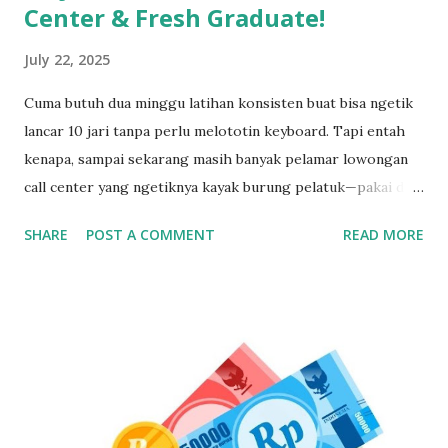
Center & Fresh Graduate!
July 22, 2025
Cuma butuh dua minggu latihan konsisten buat bisa ngetik
lancar 10 jari tanpa perlu melototin keyboard. Tapi entah
kenapa, sampai sekarang masih banyak pelamar lowongan
call center yang ngetiknya kayak burung pelatuk—pakai dua
jari sambil nunduk. Padahal, skill ngetik ini jadi senjata
SHARE
POST A COMMENT
READ MORE
utama kalau kerja di dunia pelayanan pelanggan. Gak Bisa
Ngetik Cepat? Segera Perbaiki Kalau Gak Mau Ketinggalan
Zaman Kamu bisa aja jago ngomong, tapi kalau pas input
data ngetiknya setengah jam untuk satu kalimat, siap-siap
bikin pelanggan frustasi. Nah, biar gak ketinggalan dan
ditinggal recruiter, yuk simak cara belajar touch typing
yang cepat, gratis, dan 100% bisa dilakukan siapa aja—even
yang gaptek sekalipun. Kenapa Skill Mengetik Itu Penting