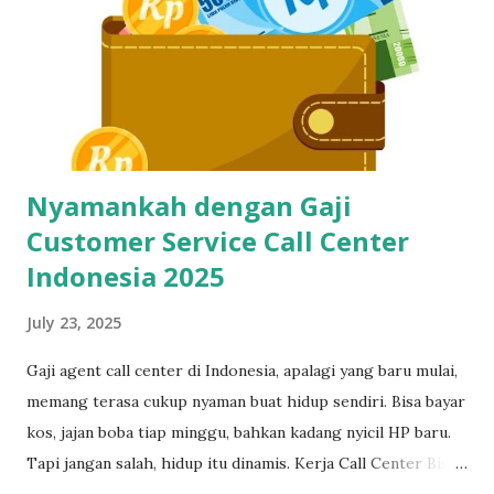
Buat CS dan Job Online Lainnya? Di dunia kerja digital
sekarang, kecepatan dan ketepatan adalah segalanya. Gak
cuma buat call center, tapi juga buat virtual assistant, admin
remote, customer service e-commerce, bahkan freelance
data entry. Semuanya butuh skil...
Nyamankah dengan Gaji
Customer Service Call Center
Indonesia 2025
July 23, 2025
Gaji agent call center di Indonesia, apalagi yang baru mulai,
memang terasa cukup nyaman buat hidup sendiri. Bisa bayar
kos, jajan boba tiap minggu, bahkan kadang nyicil HP baru.
Tapi jangan salah, hidup itu dinamis. Kerja Call Center Bisa