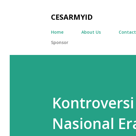
CESARMYID
Home
About Us
Contact
Sponsor
Kontrovers
Nasional E