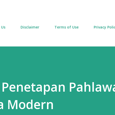
Skip to main content
 Us
Disclaimer
Terms of Use
Privacy Poli
i Penetapan Pahlaw
ra Modern