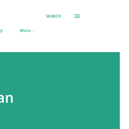
SEARCH
cy
More…
an