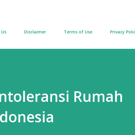
Skip to main content
 Us
Disclaimer
Terms of Use
Privacy Poli
ntoleransi Rumah
ndonesia