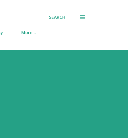
SEARCH
cy
More…