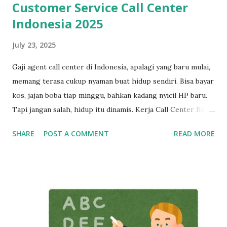
Customer Service Call Center
Indonesia 2025
July 23, 2025
Gaji agent call center di Indonesia, apalagi yang baru mulai,
memang terasa cukup nyaman buat hidup sendiri. Bisa bayar
kos, jajan boba tiap minggu, bahkan kadang nyicil HP baru.
Tapi jangan salah, hidup itu dinamis. Kerja Call Center Bisa
Bikin Mandiri, Tapi Bukan Tempat Menetap Selamanya Maka
SHARE
POST A COMMENT
READ MORE
dari itu, kalau sekarang masih betah kerja sebagai customer
service, mulailah siapkan rencana keluar dari industri ini,
dan bangun skill baru sedini mungkin. Cerita di Tengah: Dari
Gaji Harian di Mall ke Gaji Bulanan yang Bikin Merasa “Kaya
Raya” Tahun 2013, seorang anak muda umur 20 tahun kerja
di mall, dibayar cuma per hari. Bisa dibilang pas-pasan buat
sekadar bertahan hidup. Tapi semuanya berubah waktu dia