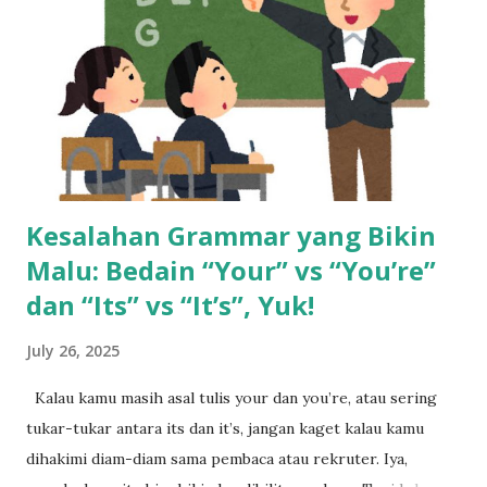
pindah ke dunia call center. Begitu terima gaji pertamanya,
rasanya kayak menang undian. Pendapatannya langsung naik
dua kali lipat. Rasanya hidup jadi lebih cerah. Tapi cerita gak
berhenti di sana. Gaji besar di awal bisa bikin terlena.
Banyak yang merasa cukup, padahal tantangan hidup ma...
Kesalahan Grammar yang Bikin
Malu: Bedain “Your” vs “You’re”
dan “Its” vs “It’s”, Yuk!
July 26, 2025
Kalau kamu masih asal tulis your dan you’re, atau sering
tukar-tukar antara its dan it’s, jangan kaget kalau kamu
dihakimi diam-diam sama pembaca atau rekruter. Iya,