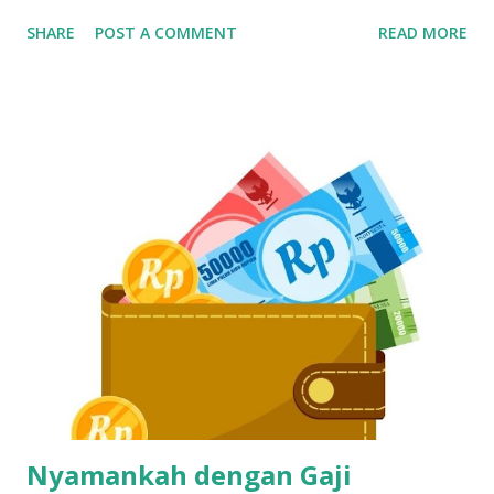
jari sambil nunduk. Padahal, skill ngetik ini jadi senjata
SHARE
POST A COMMENT
READ MORE
utama kalau kerja di dunia pelayanan pelanggan. Gak Bisa
Ngetik Cepat? Segera Perbaiki Kalau Gak Mau Ketinggalan
Zaman Kamu bisa aja jago ngomong, tapi kalau pas input
data ngetiknya setengah jam untuk satu kalimat, siap-siap
bikin pelanggan frustasi. Nah, biar gak ketinggalan dan
ditinggal recruiter, yuk simak cara belajar touch typing
yang cepat, gratis, dan 100% bisa dilakukan siapa aja—even
yang gaptek sekalipun. Kenapa Skill Mengetik Itu Penting
Buat CS dan Job Online Lainnya? Di dunia kerja digital
sekarang, kecepatan dan ketepatan adalah segalanya. Gak
cuma buat call center, tapi juga buat virtual assistant, admin
remote, customer service e-commerce, bahkan freelance
data entry. Semuanya butuh skil...
Nyamankah dengan Gaji