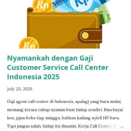
yang gaptek sekalipun. Kenapa Skill Mengetik Itu Penting
Buat CS dan Job Online Lainnya? Di dunia kerja digital
sekarang, kecepatan dan ketepatan adalah segalanya. Gak
cuma buat call center, tapi juga buat virtual assistant, admin
remote, customer service e-commerce, bahkan freelance
data entry. Semuanya butuh skil...
Nyamankah dengan Gaji
Customer Service Call Center
Indonesia 2025
July 23, 2025
Gaji agent call center di Indonesia, apalagi yang baru mulai,
memang terasa cukup nyaman buat hidup sendiri. Bisa bayar
kos, jajan boba tiap minggu, bahkan kadang nyicil HP baru.
Tapi jangan salah, hidup itu dinamis. Kerja Call Center Bisa