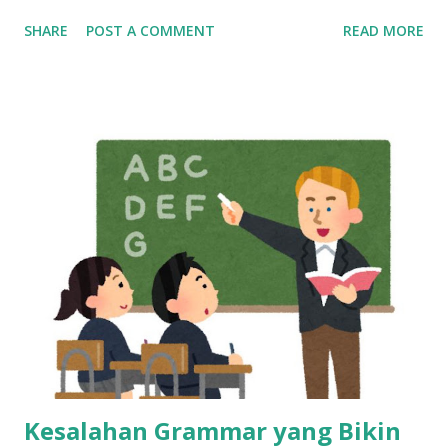
Bikin Mandiri, Tapi Bukan Tempat Menetap Selamanya Maka
SHARE
POST A COMMENT
READ MORE
dari itu, kalau sekarang masih betah kerja sebagai customer
service, mulailah siapkan rencana keluar dari industri ini,
dan bangun skill baru sedini mungkin. Cerita di Tengah: Dari
Gaji Harian di Mall ke Gaji Bulanan yang Bikin Merasa “Kaya
Raya” Tahun 2013, seorang anak muda umur 20 tahun kerja
di mall, dibayar cuma per hari. Bisa dibilang pas-pasan buat
sekadar bertahan hidup. Tapi semuanya berubah waktu dia
pindah ke dunia call center. Begitu terima gaji pertamanya,
rasanya kayak menang undian. Pendapatannya langsung naik
dua kali lipat. Rasanya hidup jadi lebih cerah. Tapi cerita gak
berhenti di sana. Gaji besar di awal bisa bikin terlena.
Banyak yang merasa cukup, padahal tantangan hidup ma...
Kesalahan Grammar yang Bikin