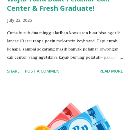
Center & Fresh Graduate!
July 22, 2025
Cuma butuh dua minggu latihan konsisten buat bisa ngetik
lancar 10 jari tanpa perlu melototin keyboard. Tapi entah
kenapa, sampai sekarang masih banyak pelamar lowongan
call center yang ngetiknya kayak burung pelatuk—pakai dua
jari sambil nunduk. Padahal, skill ngetik ini jadi senjata
SHARE
POST A COMMENT
READ MORE
utama kalau kerja di dunia pelayanan pelanggan. Gak Bisa
Ngetik Cepat? Segera Perbaiki Kalau Gak Mau Ketinggalan
Zaman Kamu bisa aja jago ngomong, tapi kalau pas input
data ngetiknya setengah jam untuk satu kalimat, siap-siap
bikin pelanggan frustasi. Nah, biar gak ketinggalan dan
ditinggal recruiter, yuk simak cara belajar touch typing
yang cepat, gratis, dan 100% bisa dilakukan siapa aja—even