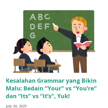
Gaji Harian di Mall ke Gaji Bulanan yang Bikin Merasa “Kaya
Raya” Tahun 2013, seorang anak muda umur 20 tahun kerja
di mall, dibayar cuma per hari. Bisa dibilang pas-pasan buat
sekadar bertahan hidup. Tapi semuanya berubah waktu dia
pindah ke dunia call center. Begitu terima gaji pertamanya,
rasanya kayak menang undian. Pendapatannya langsung naik
dua kali lipat. Rasanya hidup jadi lebih cerah. Tapi cerita gak
berhenti di sana. Gaji besar di awal bisa bikin terlena.
Banyak yang merasa cukup, padahal tantangan hidup ma...
Kesalahan Grammar yang Bikin
Malu: Bedain “Your” vs “You’re”
dan “Its” vs “It’s”, Yuk!
July 26, 2025