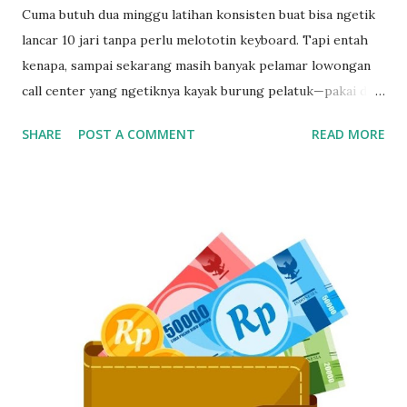
Cuma butuh dua minggu latihan konsisten buat bisa ngetik
lancar 10 jari tanpa perlu melototin keyboard. Tapi entah
kenapa, sampai sekarang masih banyak pelamar lowongan
call center yang ngetiknya kayak burung pelatuk—pakai dua
jari sambil nunduk. Padahal, skill ngetik ini jadi senjata
SHARE
POST A COMMENT
READ MORE
utama kalau kerja di dunia pelayanan pelanggan. Gak Bisa
Ngetik Cepat? Segera Perbaiki Kalau Gak Mau Ketinggalan
Zaman Kamu bisa aja jago ngomong, tapi kalau pas input
data ngetiknya setengah jam untuk satu kalimat, siap-siap
bikin pelanggan frustasi. Nah, biar gak ketinggalan dan
ditinggal recruiter, yuk simak cara belajar touch typing
yang cepat, gratis, dan 100% bisa dilakukan siapa aja—even
yang gaptek sekalipun. Kenapa Skill Mengetik Itu Penting
Buat CS dan Job Online Lainnya? Di dunia kerja digital
sekarang, kecepatan dan ketepatan adalah segalanya. Gak
cuma buat call center, tapi juga buat virtual assistant, admin