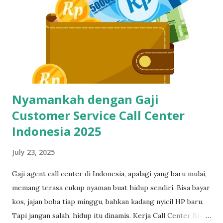
yang gaptek sekalipun. Kenapa Skill Mengetik Itu Penting
Buat CS dan Job Online Lainnya? Di dunia kerja digital
sekarang, kecepatan dan ketepatan adalah segalanya. Gak
cuma buat call center, tapi juga buat virtual assistant, admin
remote, customer service e-commerce, bahkan freelance
data entry. Semuanya butuh skil...
Nyamankah dengan Gaji
Customer Service Call Center
Indonesia 2025
July 23, 2025
Gaji agent call center di Indonesia, apalagi yang baru mulai,
memang terasa cukup nyaman buat hidup sendiri. Bisa bayar
kos, jajan boba tiap minggu, bahkan kadang nyicil HP baru.
Tapi jangan salah, hidup itu dinamis. Kerja Call Center Bisa