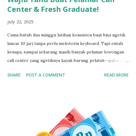
Center & Fresh Graduate!
July 22, 2025
Cuma butuh dua minggu latihan konsisten buat bisa ngetik
lancar 10 jari tanpa perlu melototin keyboard. Tapi entah
kenapa, sampai sekarang masih banyak pelamar lowongan
call center yang ngetiknya kayak burung pelatuk—pakai dua
jari sambil nunduk. Padahal, skill ngetik ini jadi senjata
SHARE
POST A COMMENT
READ MORE
utama kalau kerja di dunia pelayanan pelanggan. Gak Bisa
Ngetik Cepat? Segera Perbaiki Kalau Gak Mau Ketinggalan
Zaman Kamu bisa aja jago ngomong, tapi kalau pas input
data ngetiknya setengah jam untuk satu kalimat, siap-siap
bikin pelanggan frustasi. Nah, biar gak ketinggalan dan
ditinggal recruiter, yuk simak cara belajar touch typing
yang cepat, gratis, dan 100% bisa dilakukan siapa aja—even