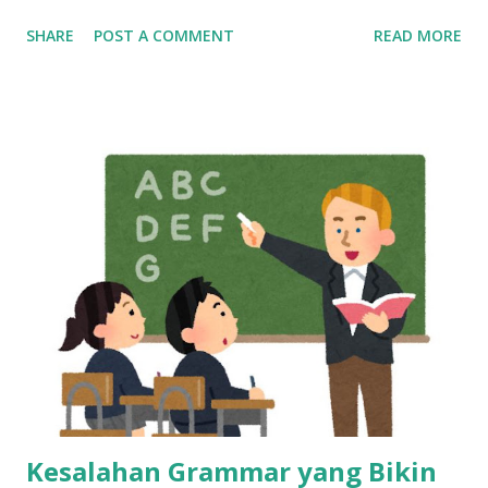
Bikin Mandiri, Tapi Bukan Tempat Menetap Selamanya Maka
SHARE
POST A COMMENT
READ MORE
dari itu, kalau sekarang masih betah kerja sebagai customer
service, mulailah siapkan rencana keluar dari industri ini,
dan bangun skill baru sedini mungkin. Cerita di Tengah: Dari
Gaji Harian di Mall ke Gaji Bulanan yang Bikin Merasa “Kaya
Raya” Tahun 2013, seorang anak muda umur 20 tahun kerja
di mall, dibayar cuma per hari. Bisa dibilang pas-pasan buat
sekadar bertahan hidup. Tapi semuanya berubah waktu dia
pindah ke dunia call center. Begitu terima gaji pertamanya,
rasanya kayak menang undian. Pendapatannya langsung naik
dua kali lipat. Rasanya hidup jadi lebih cerah. Tapi cerita gak
berhenti di sana. Gaji besar di awal bisa bikin terlena.
Banyak yang merasa cukup, padahal tantangan hidup ma...
Kesalahan Grammar yang Bikin