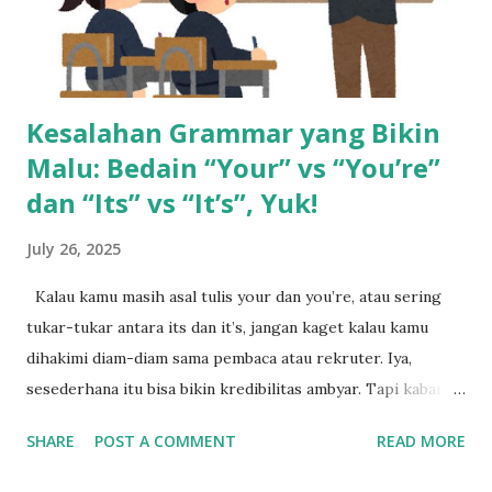
berhenti di sana. Gaji besar di awal bisa bikin terlena.
Banyak yang merasa cukup, padahal tantangan hidup ma...
Kesalahan Grammar yang Bikin
Malu: Bedain “Your” vs “You’re”
dan “Its” vs “It’s”, Yuk!
July 26, 2025
Kalau kamu masih asal tulis your dan you’re, atau sering
tukar-tukar antara its dan it’s, jangan kaget kalau kamu
dihakimi diam-diam sama pembaca atau rekruter. Iya,
sesederhana itu bisa bikin kredibilitas ambyar. Tapi kabar
baiknya: ini gampang banget dipelajari, asal kamu paham
SHARE
POST A COMMENT
READ MORE
polanya. Pahami Dulu Fungsi Tersembunyi dari Tanda
Apostrof Kita mulai dari si kecil yang suka bikin bingung: