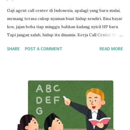
Gaji agent call center di Indonesia, apalagi yang baru mulai,
memang terasa cukup nyaman buat hidup sendiri. Bisa bayar
kos, jajan boba tiap minggu, bahkan kadang nyicil HP baru.
Tapi jangan salah, hidup itu dinamis. Kerja Call Center Bisa
Bikin Mandiri, Tapi Bukan Tempat Menetap Selamanya Maka
SHARE
POST A COMMENT
READ MORE
dari itu, kalau sekarang masih betah kerja sebagai customer
service, mulailah siapkan rencana keluar dari industri ini,
dan bangun skill baru sedini mungkin. Cerita di Tengah: Dari
Gaji Harian di Mall ke Gaji Bulanan yang Bikin Merasa “Kaya
Raya” Tahun 2013, seorang anak muda umur 20 tahun kerja
di mall, dibayar cuma per hari. Bisa dibilang pas-pasan buat
sekadar bertahan hidup. Tapi semuanya berubah waktu dia
pindah ke dunia call center. Begitu terima gaji pertamanya,
rasanya kayak menang undian. Pendapatannya langsung naik
dua kali lipat. Rasanya hidup jadi lebih cerah. Tapi cerita gak