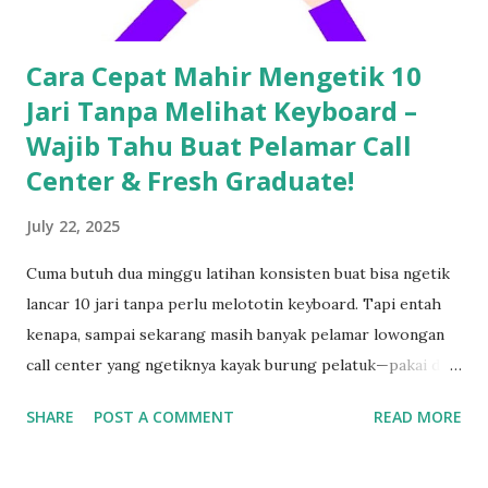
Cara Cepat Mahir Mengetik 10
Jari Tanpa Melihat Keyboard –
Wajib Tahu Buat Pelamar Call
Center & Fresh Graduate!
July 22, 2025
Cuma butuh dua minggu latihan konsisten buat bisa ngetik
lancar 10 jari tanpa perlu melototin keyboard. Tapi entah
kenapa, sampai sekarang masih banyak pelamar lowongan
call center yang ngetiknya kayak burung pelatuk—pakai dua
jari sambil nunduk. Padahal, skill ngetik ini jadi senjata
SHARE
POST A COMMENT
READ MORE
utama kalau kerja di dunia pelayanan pelanggan. Gak Bisa
Ngetik Cepat? Segera Perbaiki Kalau Gak Mau Ketinggalan
Zaman Kamu bisa aja jago ngomong, tapi kalau pas input