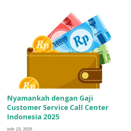
data ngetiknya setengah jam untuk satu kalimat, siap-siap
bikin pelanggan frustasi. Nah, biar gak ketinggalan dan
ditinggal recruiter, yuk simak cara belajar touch typing
yang cepat, gratis, dan 100% bisa dilakukan siapa aja—even
yang gaptek sekalipun. Kenapa Skill Mengetik Itu Penting
Buat CS dan Job Online Lainnya? Di dunia kerja digital
sekarang, kecepatan dan ketepatan adalah segalanya. Gak
cuma buat call center, tapi juga buat virtual assistant, admin
remote, customer service e-commerce, bahkan freelance
data entry. Semuanya butuh skil...
Nyamankah dengan Gaji
Customer Service Call Center
Indonesia 2025
July 23, 2025