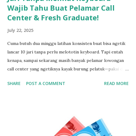
Wajib Tahu Buat Pelamar Call
Center & Fresh Graduate!
July 22, 2025
Cuma butuh dua minggu latihan konsisten buat bisa ngetik
lancar 10 jari tanpa perlu melototin keyboard. Tapi entah
kenapa, sampai sekarang masih banyak pelamar lowongan
call center yang ngetiknya kayak burung pelatuk—pakai dua
jari sambil nunduk. Padahal, skill ngetik ini jadi senjata
SHARE
POST A COMMENT
READ MORE
utama kalau kerja di dunia pelayanan pelanggan. Gak Bisa
Ngetik Cepat? Segera Perbaiki Kalau Gak Mau Ketinggalan
Zaman Kamu bisa aja jago ngomong, tapi kalau pas input
data ngetiknya setengah jam untuk satu kalimat, siap-siap
bikin pelanggan frustasi. Nah, biar gak ketinggalan dan
ditinggal recruiter, yuk simak cara belajar touch typing