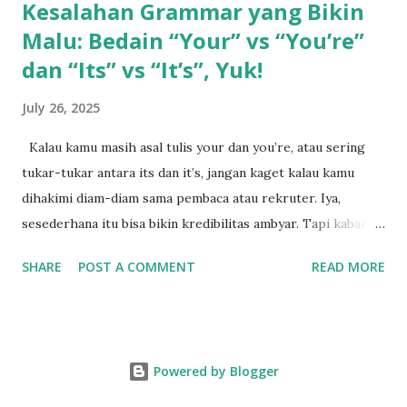
Kesalahan Grammar yang Bikin
Malu: Bedain “Your” vs “You’re”
dan “Its” vs “It’s”, Yuk!
July 26, 2025
Kalau kamu masih asal tulis your dan you’re, atau sering
tukar-tukar antara its dan it’s, jangan kaget kalau kamu
dihakimi diam-diam sama pembaca atau rekruter. Iya,
sesederhana itu bisa bikin kredibilitas ambyar. Tapi kabar
baiknya: ini gampang banget dipelajari, asal kamu paham
SHARE
POST A COMMENT
READ MORE
polanya. Pahami Dulu Fungsi Tersembunyi dari Tanda
Apostrof Kita mulai dari si kecil yang suka bikin bingung:
apostrof (‘). Kalau ada apostrof di kata you’re dan it’s,
berarti itu kontraksi, alias gabungan dari dua kata. You’re =
Powered by Blogger
You are Contoh: You’re reckless → You are reckless It’s = It
is atau It has Contoh: It’s raining → It is raining Contoh