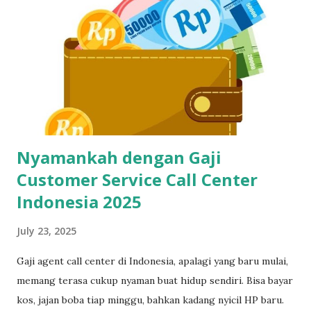
yang cepat, gratis, dan 100% bisa dilakukan siapa aja—even
yang gaptek sekalipun. Kenapa Skill Mengetik Itu Penting
Buat CS dan Job Online Lainnya? Di dunia kerja digital
sekarang, kecepatan dan ketepatan adalah segalanya. Gak
cuma buat call center, tapi juga buat virtual assistant, admin
remote, customer service e-commerce, bahkan freelance
data entry. Semuanya butuh skil...
Nyamankah dengan Gaji
Customer Service Call Center
Indonesia 2025
July 23, 2025
Gaji agent call center di Indonesia, apalagi yang baru mulai,
memang terasa cukup nyaman buat hidup sendiri. Bisa bayar
kos, jajan boba tiap minggu, bahkan kadang nyicil HP baru.