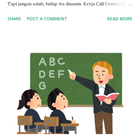
Tapi jangan salah, hidup itu dinamis. Kerja Call Center Bisa
Bikin Mandiri, Tapi Bukan Tempat Menetap Selamanya Maka
SHARE
POST A COMMENT
READ MORE
dari itu, kalau sekarang masih betah kerja sebagai customer
service, mulailah siapkan rencana keluar dari industri ini,
dan bangun skill baru sedini mungkin. Cerita di Tengah: Dari
Gaji Harian di Mall ke Gaji Bulanan yang Bikin Merasa “Kaya
Raya” Tahun 2013, seorang anak muda umur 20 tahun kerja
di mall, dibayar cuma per hari. Bisa dibilang pas-pasan buat
sekadar bertahan hidup. Tapi semuanya berubah waktu dia
pindah ke dunia call center. Begitu terima gaji pertamanya,
rasanya kayak menang undian. Pendapatannya langsung naik
dua kali lipat. Rasanya hidup jadi lebih cerah. Tapi cerita gak
berhenti di sana. Gaji besar di awal bisa bikin terlena.
Banyak yang merasa cukup, padahal tantangan hidup ma...